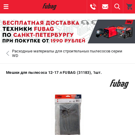
0 
₽
САНКТ-ПЕТЕРБУРГ
Расходные материалы для строительных пылесосов серии
+7 (812) 317-60-57
- ЗАКАЗ ИЗДЕЛИЙ
WD
+7 (8112) 59-10-67
- ЗАКАЗ ЗАПЧАСТЕЙ
Мешки для пылесоса 12-17 л FUBAG (31183), 1шт.
ЗАКАЗАТЬ ЗАПЧАСТЬ
ВХОД ИЛИ РЕГИСТРАЦИЯ
КАТАЛОГ
АКЦИИ