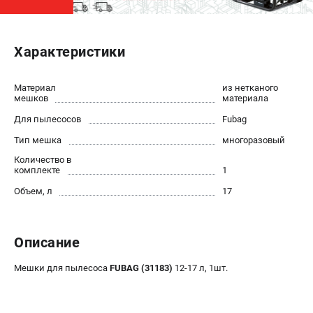
ЭЛЕКТРОСТАНЦИИ
Характеристики
Генераторы бензиновые
Генераторы дизельные
Генераторы инверторные
Материал
из нетканого
мешков
материала
Генераторы сварочные
Для пылесосов
Fubag
Тип мешка
многоразовый
ПОЛЕЗНЫЕ СТАТЬИ
Количество в
Как выбрать краскопульт?
комплекте
1
Как выбрать мотопомпу?
Объем, л
17
Как выбрать бензопилу?
Как выбрать компрессор?
Как правильно выбрать генератор?
Описание
Как выбрать сварочный аппарат?
Мешки для пылесоса
FUBAG (31183)
12-17 л, 1шт.
СВАРОЧНЫЕ АППАРАТЫ
Аппараты контактной сварки