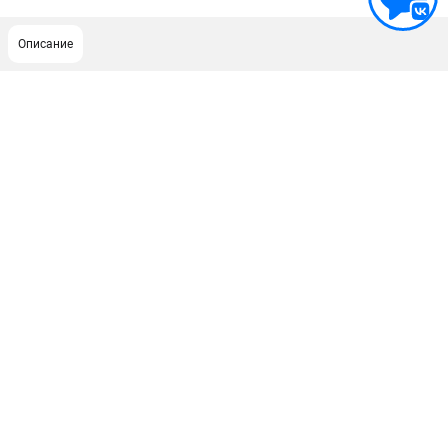
Описание
ПОДДЕРЖКА
Сервисный центр
Как нас найти
ИНФОРМАЦИЯ
Юридическая информация
О бренде
Пользовательское соглашение
Способы оплаты