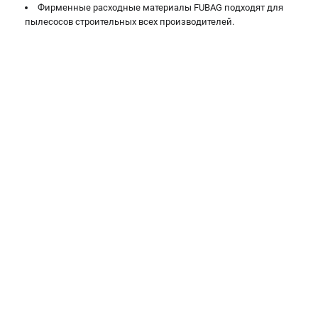
Фирменные расходные материалы FUBAG подходят для
Сварочные полуавтоматы MIG/MAG
пылесосов строительных всех производителей.
Сварочные аппараты TIG
Сварочные материалы
ТЕЛЕФОН (САНКТ-ПЕТЕРБУРГ)
+7 (812) 317-60-57
Информация размещённая на сайте не является публичной
офертой.
проспект Александровской Фермы, 29АЛ
8 (812) 317-60-57
Режим работы колл-центра:
пн-пт - с 9:00 до 18:00
сб - с 10:00 до 16:00
вс - выходной
ЗАКАЗ ЗАПЧАСТЕЙ
+7 (8112) 59-10-67
zakaz@fubagtorg.ru