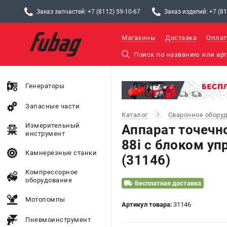
Заказ запчастей: +7 (8112) 59-10-67
Заказ изделий: +7 (81
Магазины
Доставка
Оплат
Генераторы
Запасные части
Каталог
Сварочное обору
Измерительный
Аппарат точечн
инструмент
88i с блоком у
Камнерезные станки
(31146)
Компрессорное
оборудование
Бесплатная доставка
Мотопомпы
Артикул товара:
31146
Пневмоинструмент