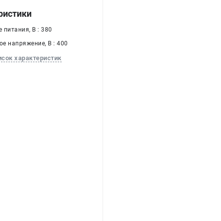
ристики
питания, В : 380
е напряжение, В : 400
исок характеристик