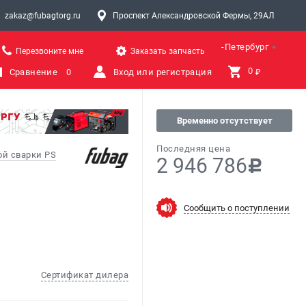
zakaz@fubagtorg.ru
Проспект Александровской Фермы, 29АЛ
Санкт-Петербург
Перезвоните мне
Заказать запчасть
0 
Сравнение
0
Вход или регистрация
₽
Временно отсутствует
Последняя цена
й сварки PS
2 946 786
c
Сообщить о поступлении
Сертификат дилера