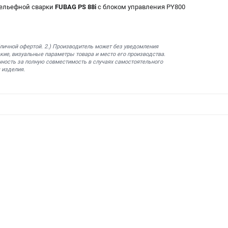
рельефной сварки
FUBAG PS 88i
с блоком управления PY800
бличной офертой. 2.) Производитель может без уведомления
кие, визуальные параметры товара и место его производства.
нность за полную совместимость в случаях самостоятельного
 изделия.