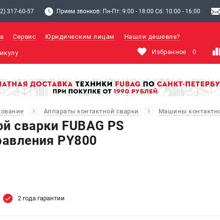
2) 317-60-57
Прием звонков: Пн-Пт: 9:00 - 18:00 Сб: 10:00 - 16:00
а
Сервис
Юридическим лицам
Нашли дешевле?
Избранное
0
дование
Аппараты контактной сварки
Машины контактно
ой сварки FUBAG PS
правления PY800
2 года гарантии