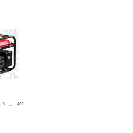
, В
400