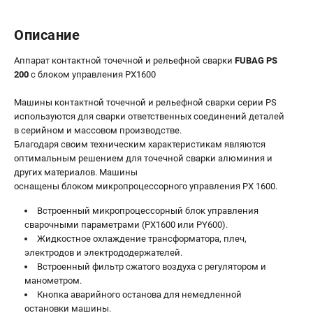
Сварочные полуавтоматы MIG/MAG
Описание
Сварочные аппараты TIG
Сварочные материалы
Аппарат контактной точечной и рельефной сварки
FUBAG PS
200
с блоком управления PX1600
ТЕЛЕФОН (САНКТ-ПЕТЕРБУРГ)
Машины контактной точечной и рельефной сварки серии PS
+7 (812) 317-60-57
используются для сварки ответственных соединений деталей
Информация размещённая на сайте не является публичной
в серийном и массовом производстве.
офертой.
Благодаря своим техническим характеристикам являются
оптимальным решением для точечной сварки алюминия и
проспект Александровской Фермы, 29АЛ
других материалов. Машины
8 (812) 317-60-57
оснащены блоком микропроцессорного управления PX 1600.
Режим работы колл-центра:
пн-пт - с 9:00 до 18:00
Встроенный микропроцессорный блок управления
сб - с 10:00 до 16:00
cварочными параметрами (PX1600 или PY600).
вс - выходной
Жидкостное охлаждение трансформатора, плеч,
ЗАКАЗ ЗАПЧАСТЕЙ
электродов и электрододержателей.
+7 (8112) 59-10-67
Встроенный фильтр сжатого воздуха c регулятором и
zakaz@fubagtorg.ru
манометром.
Кнопка аварийного останова для немедленной
остановки машины.