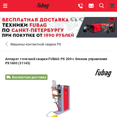
0 
₽
САНКТ-ПЕТЕРБУРГ
Машины контактной сварки PS
+7 (812) 317-60-57
- ЗАКАЗ ИЗДЕЛИЙ
+7 (8112) 59-10-67
- ЗАКАЗ ЗАПЧАСТЕЙ
Аппарат точечной сварки FUBAG PS 200 с блоком управления
PX1600 (31145)
ЗАКАЗАТЬ ЗАПЧАСТЬ
Бесплатная доставка
ВХОД ИЛИ РЕГИСТРАЦИЯ
КАТАЛОГ
АКЦИИ