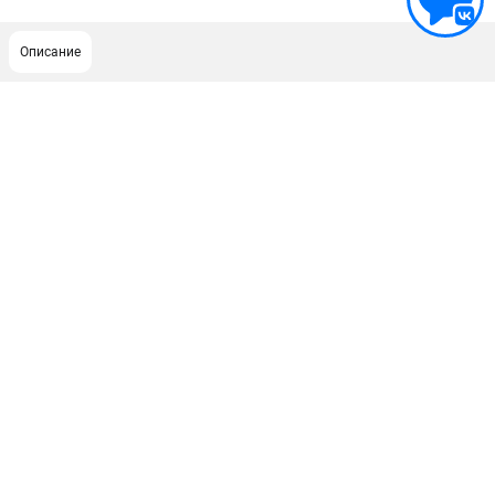
Описание
ПОДДЕРЖКА
Сервисный центр
Как нас найти
ИНФОРМАЦИЯ
Юридическая информация
О бренде
Пользовательское соглашение
Способы оплаты