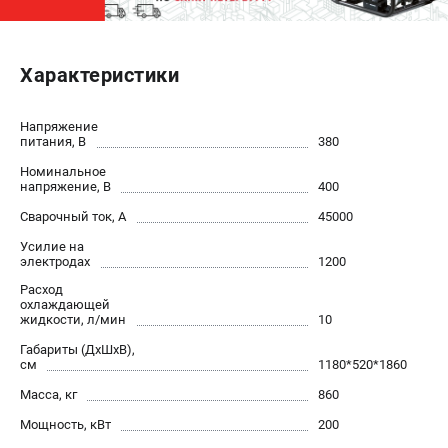
ЭЛЕКТРОСТАНЦИИ
Характеристики
Генераторы бензиновые
Генераторы дизельные
Генераторы инверторные
Напряжение
питания, В
380
Генераторы сварочные
Номинальное
напряжение, В
400
ПОЛЕЗНЫЕ СТАТЬИ
Сварочный ток, А
45000
Как выбрать краскопульт?
Усилие на
Как выбрать мотопомпу?
электродах
1200
Как выбрать бензопилу?
Расход
охлаждающей
Как выбрать компрессор?
жидкости, л/мин
10
Как правильно выбрать генератор?
Габариты (ДхШхВ),
Как выбрать сварочный аппарат?
см
1180*520*1860
Масса, кг
860
СВАРОЧНЫЕ АППАРАТЫ
Мощность, кВт
200
Аппараты контактной сварки