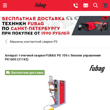
0 
₽
САНКТ-ПЕТЕРБУРГ
Машины контактной сварки PS
+7 (812) 317-60-57
- ЗАКАЗ ИЗДЕЛИЙ
+7 (8112) 59-10-67
- ЗАКАЗ ЗАПЧАСТЕЙ
Аппарат точечной сварки FUBAG PS 100 с блоком управления
PX1600 (31142)
ЗАКАЗАТЬ ЗАПЧАСТЬ
Бесплатная доставка
ВХОД ИЛИ РЕГИСТРАЦИЯ
КАТАЛОГ
АКЦИИ