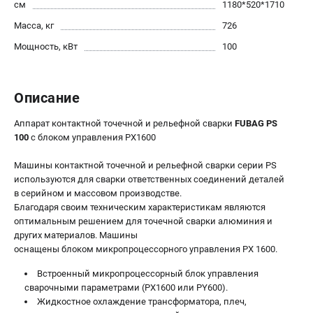
см
1180*520*1710
Сварочные полуавтоматы MIG/MAG
Масса, кг
726
Сварочные аппараты TIG
Мощность, кВт
100
Сварочные материалы
Описание
ТЕЛЕФОН (САНКТ-ПЕТЕРБУРГ)
+7 (812) 317-60-57
Аппарат контактной точечной и рельефной сварки
FUBAG PS
Информация размещённая на сайте не является публичной
100
с блоком управления PX1600
офертой.
проспект Александровской Фермы, 29АЛ
Машины контактной точечной и рельефной сварки серии PS
8 (812) 317-60-57
используются для сварки ответственных соединений деталей
Режим работы колл-центра:
в серийном и массовом производстве.
пн-пт - с 9:00 до 18:00
Благодаря своим техническим характеристикам являются
сб - с 10:00 до 16:00
оптимальным решением для точечной сварки алюминия и
вс - выходной
других материалов. Машины
ЗАКАЗ ЗАПЧАСТЕЙ
оснащены блоком микропроцессорного управления PX 1600.
+7 (8112) 59-10-67
Встроенный микропроцессорный блок управления
zakaz@fubagtorg.ru
cварочными параметрами (PX1600 или PY600).
Жидкостное охлаждение трансформатора, плеч,