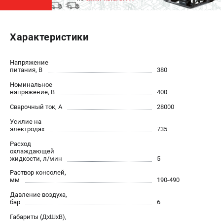
ЭЛЕКТРОСТАНЦИИ
Характеристики
Генераторы бензиновые
Генераторы дизельные
Генераторы инверторные
Напряжение
питания, В
380
Генераторы сварочные
Номинальное
напряжение, В
400
ПОЛЕЗНЫЕ СТАТЬИ
Сварочный ток, А
28000
Как выбрать краскопульт?
Усилие на
Как выбрать мотопомпу?
электродах
735
Как выбрать бензопилу?
Расход
охлаждающей
Как выбрать компрессор?
жидкости, л/мин
5
Как правильно выбрать генератор?
Раствор консолей,
Как выбрать сварочный аппарат?
мм
190-490
Давление воздуха,
бар
6
СВАРОЧНЫЕ АППАРАТЫ
Габариты (ДхШхВ),
Аппараты контактной сварки