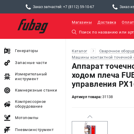
Заказ запчастей: +7 (8112) 59-10-67
Заказ из
Магазины
Доставка
Оплат
Генераторы
Каталог
Сварочное обору
Машины контактной точечной 
Запасные части
Аппарат точечн
ходом плеча FU
Измерительный
инструмент
управления PX1
Камнерезные станки
Артикул товара:
31138
Компрессорное
оборудование
Мотопомпы
Пневмоинструмент