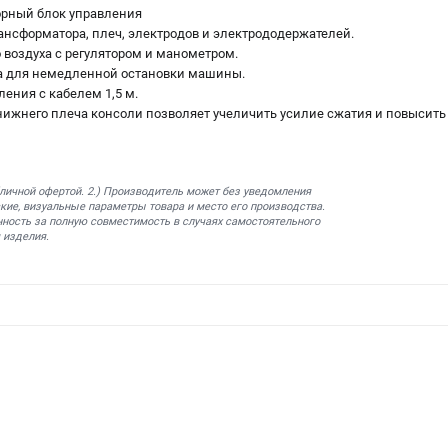
рный блок управления
нсформатора, плеч, электродов и электрододержателей.
 воздуха c регулятором и манометром.
а для немедленной остановки машины.
ения с кабелем 1,5 м.
ижнего плеча консоли позволяет учеличить усилие сжатия и повысить 
бличной офертой. 2.) Производитель может без уведомления
кие, визуальные параметры товара и место его производства.
нность за полную совместимость в случаях самостоятельного
 изделия.