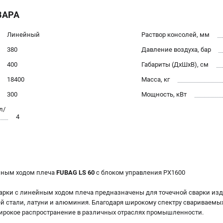
ВАРА
Линейный
Раствор консолей, мм
380
Давление воздуха, бар
400
Габариты (ДхШхВ), см
18400
Масса, кг
300
Мощность, кВт
л/
4
ейным ходом плеча
FUBAG LS 60
с блоком управления PX1600
арки с линейным ходом плеча предназначены для точечной сварки из
й стали, латуни и алюминия. Благодаря широкому спектру свариваем
ирокое распространение в различных отраслях промышленности.