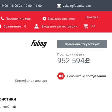
9:00 - 18:00 Сб: 10:00 - 16:00
zakaz@fubagtorg.ru
Помона
Перезвоните мне
Заказать запчасть
0 
Сравнение
0
Вход или регистрация
₽
Временно отсутствует
Последняя цена
952 594
c
Сообщить о поступлении
Сертификат дилера
ристики
: Линейный