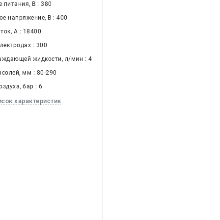
питания, В : 380
е напряжение, В : 400
ок, А : 18400
лектродах : 300
аждающей жидкости, л/мин : 4
солей, мм : 80-290
здуха, бар : 6
исок характеристик