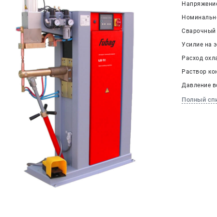
Напряжение 
Номинально
Сварочный т
Усилие на э
Расход охл
Раствор кон
Давление во
Полный сп