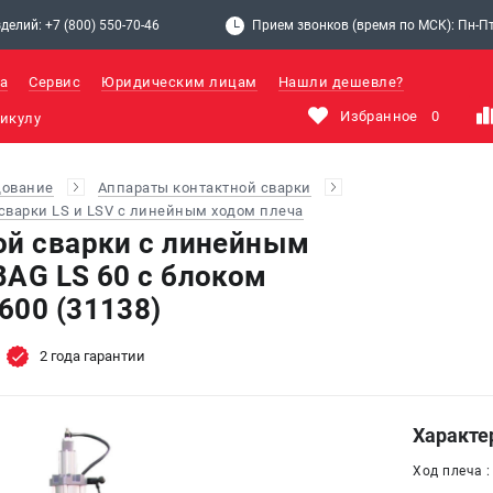
делий: +7 (800) 550-70-46
Прием звонков (время по МСК): Пн-Пт: 
а
Сервис
Юридическим лицам
Нашли дешевле?
Избранное
0
дование
Аппараты контактной сварки
сварки LS и LSV с линейным ходом плеча
ой сварки c линейным
BAG LS 60 с блоком
600 (31138)
2 года гарантии
Характе
Ход плеча 