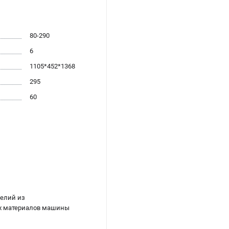
80-290
6
1105*452*1368
295
60
делий из
ых материалов машины