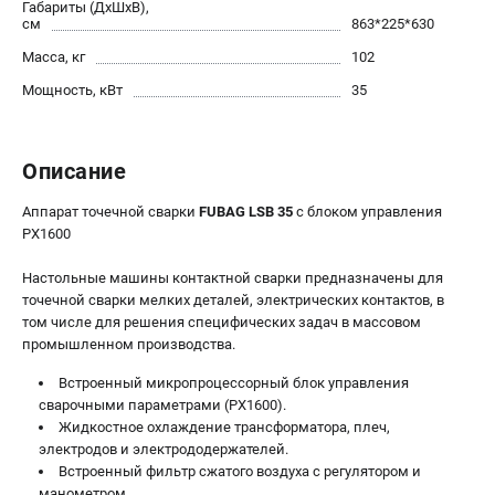
Габариты (ДхШхВ),
см
863*225*630
Сварочные полуавтоматы MIG/MAG
Сварочные аппараты TIG
Масса, кг
102
Сварочные материалы
Мощность, кВт
35
ТЕЛЕФОН (САНКТ-ПЕТЕРБУРГ)
Описание
+7 (812) 317-60-57
Информация размещённая на сайте не является публичной
Аппарат точечной сварки
FUBAG LSB 35
с блоком управления
офертой.
PX1600
проспект Александровской Фермы, 29АЛ
Настольные машины контактной сварки предназначены для
8 (812) 317-60-57
Режим работы колл-центра:
точечной сварки мелких деталей, электрических контактов, в
пн-пт - с 9:00 до 18:00
том числе для решения специфических задач в массовом
сб - с 10:00 до 16:00
промышленном производства.
вс - выходной
Встроенный микропроцессорный блок управления
ЗАКАЗ ЗАПЧАСТЕЙ
cварочными параметрами (PX1600).
+7 (8112) 59-10-67
Жидкостное охлаждение трансформатора, плеч,
zakaz@fubagtorg.ru
электродов и электрододержателей.
Встроенный фильтр сжатого воздуха c регулятором и
манометром.