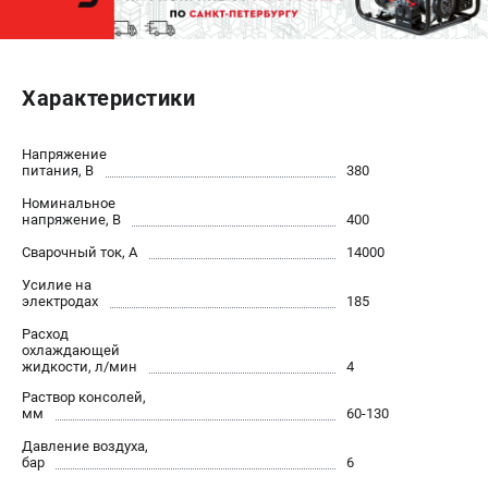
ЭЛЕКТРОСТАНЦИИ
Генераторы бензиновые
Характеристики
Генераторы дизельные
Генераторы инверторные
Напряжение
Генераторы сварочные
питания, В
380
Номинальное
напряжение, В
400
ПОЛЕЗНЫЕ СТАТЬИ
Сварочный ток, А
14000
Как выбрать краскопульт?
Как выбрать мотопомпу?
Усилие на
электродах
185
Как выбрать бензопилу?
Расход
Как выбрать компрессор?
охлаждающей
Как правильно выбрать генератор?
жидкости, л/мин
4
Как выбрать сварочный аппарат?
Раствор консолей,
мм
60-130
Давление воздуха,
СВАРОЧНЫЕ АППАРАТЫ
бар
6
Аппараты контактной сварки