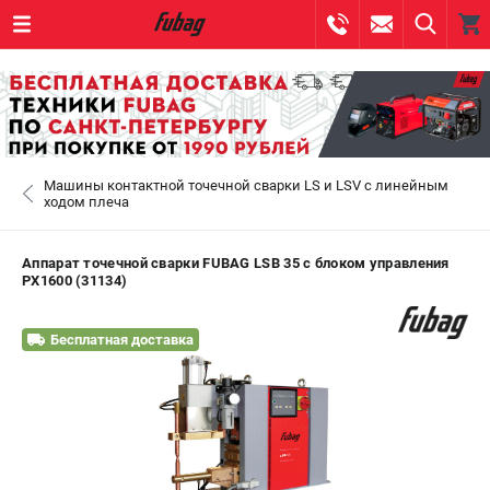
0 
₽
САНКТ-ПЕТЕРБУРГ
Машины контактной точечной сварки LS и LSV с линейным
+7 (812) 317-60-57
- ЗАКАЗ ИЗДЕЛИЙ
ходом плеча
+7 (8112) 59-10-67
- ЗАКАЗ ЗАПЧАСТЕЙ
Аппарат точечной сварки FUBAG LSB 35 с блоком управления
PX1600 (31134)
ЗАКАЗАТЬ ЗАПЧАСТЬ
Бесплатная доставка
ВХОД ИЛИ РЕГИСТРАЦИЯ
КАТАЛОГ
АКЦИИ