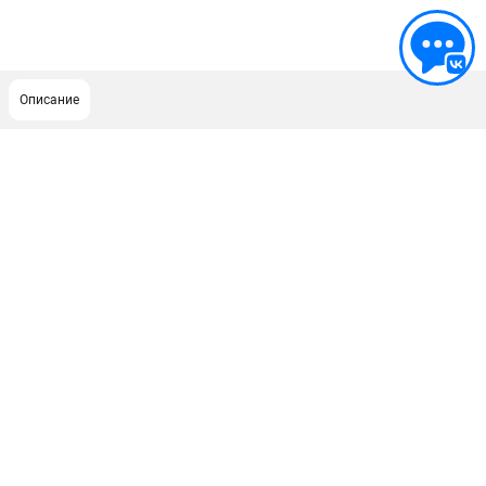
Описание
ПОДДЕРЖКА
Сервисный центр
Как нас найти
ИНФОРМАЦИЯ
Юридическая информация
О бренде
Пользовательское соглашение
Способы оплаты