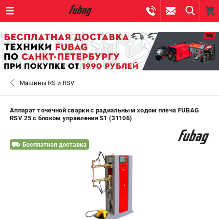
0 
₽
САНКТ-ПЕТЕРБУРГ
Машины RS и RSV
+7 (812) 317-60-57
- ЗАКАЗ ИЗДЕЛИЙ
+7 (8112) 59-10-67
- ЗАКАЗ ЗАПЧАСТЕЙ
Аппарат точечной сварки c радиальным ходом плеча FUBAG
RSV 25 с блоком управления S1 (31106)
ЗАКАЗАТЬ ЗАПЧАСТЬ
Бесплатная доставка
ВХОД ИЛИ РЕГИСТРАЦИЯ
КАТАЛОГ
АКЦИИ