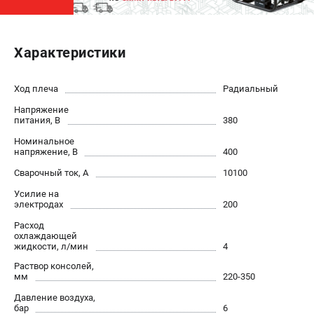
ЭЛЕКТРОСТАНЦИИ
Характеристики
Генераторы бензиновые
Генераторы дизельные
Генераторы инверторные
Ход плеча
Радиальный
Генераторы сварочные
Напряжение
питания, В
380
Номинальное
ПОЛЕЗНЫЕ СТАТЬИ
напряжение, В
400
Как выбрать краскопульт?
Сварочный ток, А
10100
Как выбрать мотопомпу?
Усилие на
Как выбрать бензопилу?
электродах
200
Как выбрать компрессор?
Расход
Как правильно выбрать генератор?
охлаждающей
жидкости, л/мин
4
Как выбрать сварочный аппарат?
Раствор консолей,
мм
220-350
СВАРОЧНЫЕ АППАРАТЫ
Давление воздуха,
бар
6
Аппараты контактной сварки