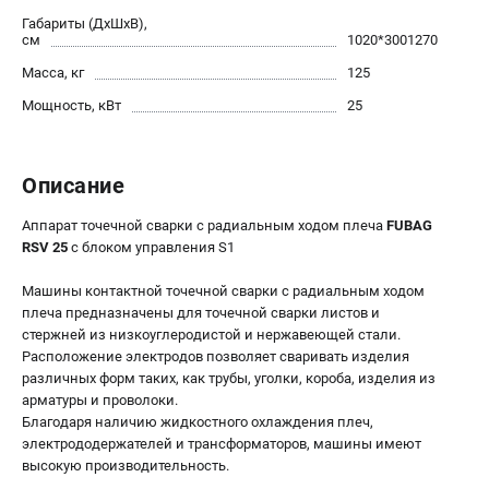
Габариты (ДхШхВ),
Сварочные полуавтоматы MIG/MAG
см
1020*3001270
Сварочные аппараты TIG
Масса, кг
125
Сварочные материалы
Мощность, кВт
25
ТЕЛЕФОН (САНКТ-ПЕТЕРБУРГ)
+7 (812) 317-60-57
Описание
Информация размещённая на сайте не является публичной
офертой.
Аппарат точечной сварки c радиальным ходом плеча
FUBAG
RSV 25
с блоком управления S1
проспект Александровской Фермы, 29АЛ
8 (812) 317-60-57
Машины контактной точечной сварки с радиальным ходом
Режим работы колл-центра:
плеча предназначены для точечной сварки листов и
пн-пт - с 9:00 до 18:00
сб - с 10:00 до 16:00
стержней из низкоуглеродистой и нержавеющей стали.
вс - выходной
Расположение электродов позволяет сваривать изделия
различных форм таких, как трубы, уголки, короба, изделия из
ЗАКАЗ ЗАПЧАСТЕЙ
арматуры и проволоки.
+7 (8112) 59-10-67
Благодаря наличию жидкостного охлаждения плеч,
zakaz@fubagtorg.ru
электрододержателей и трансформаторов, машины имеют
высокую производительность.