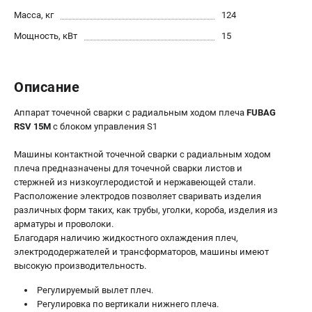
Масса, кг
124
Сварочные полуавтоматы MIG/MAG
Сварочные аппараты TIG
Мощность, кВт
15
Сварочные материалы
Описание
ТЕЛЕФОН (САНКТ-ПЕТЕРБУРГ)
+7 (812) 317-60-57
Аппарат точечной сварки c радиальным ходом плеча
FUBAG
Информация размещённая на сайте не является публичной
RSV 15M
с блоком управления S1
офертой.
Машины контактной точечной сварки с радиальным ходом
проспект Александровской Фермы, 29АЛ
плеча предназначены для точечной сварки листов и
8 (812) 317-60-57
стержней из низкоуглеродистой и нержавеющей стали.
Режим работы колл-центра:
Расположение электродов позволяет сваривать изделия
пн-пт - с 9:00 до 18:00
различных форм таких, как трубы, уголки, короба, изделия из
сб - с 10:00 до 16:00
арматуры и проволоки.
вс - выходной
Благодаря наличию жидкостного охлаждения плеч,
ЗАКАЗ ЗАПЧАСТЕЙ
электрододержателей и трансформаторов, машины имеют
+7 (8112) 59-10-67
высокую производительность.
zakaz@fubagtorg.ru
Регулируемый вылет плеч.
Регулировка по вертикали нижнего плеча.