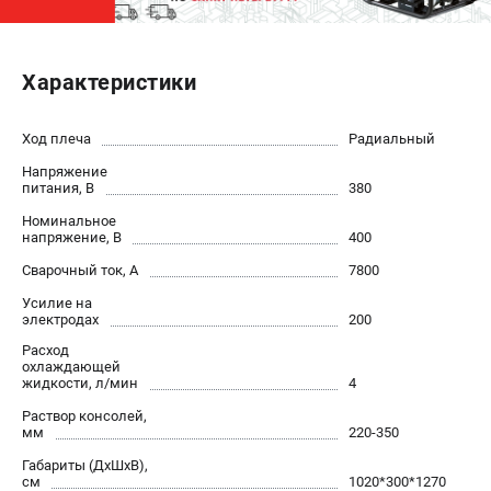
ЭЛЕКТРОСТАНЦИИ
Характеристики
Генераторы бензиновые
Генераторы дизельные
Генераторы инверторные
Ход плеча
Радиальный
Генераторы сварочные
Напряжение
питания, В
380
Номинальное
ПОЛЕЗНЫЕ СТАТЬИ
напряжение, В
400
Как выбрать краскопульт?
Сварочный ток, А
7800
Как выбрать мотопомпу?
Усилие на
Как выбрать бензопилу?
электродах
200
Как выбрать компрессор?
Расход
охлаждающей
Как правильно выбрать генератор?
жидкости, л/мин
4
Как выбрать сварочный аппарат?
Раствор консолей,
мм
220-350
СВАРОЧНЫЕ АППАРАТЫ
Габариты (ДхШхВ),
см
1020*300*1270
Аппараты контактной сварки