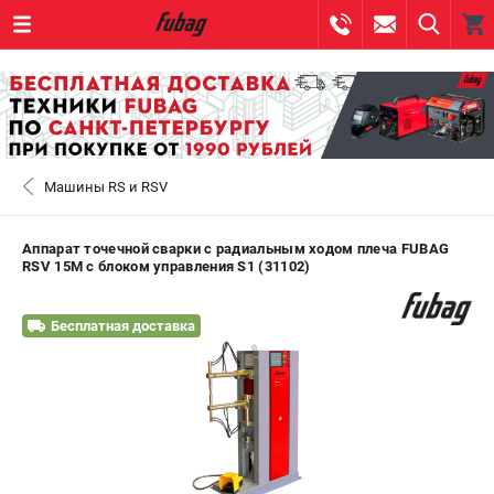
0 
₽
САНКТ-ПЕТЕРБУРГ
Машины RS и RSV
+7 (812) 317-60-57
- ЗАКАЗ ИЗДЕЛИЙ
+7 (8112) 59-10-67
- ЗАКАЗ ЗАПЧАСТЕЙ
Аппарат точечной сварки c радиальным ходом плеча FUBAG
RSV 15M с блоком управления S1 (31102)
ЗАКАЗАТЬ ЗАПЧАСТЬ
Бесплатная доставка
ВХОД ИЛИ РЕГИСТРАЦИЯ
КАТАЛОГ
АКЦИИ