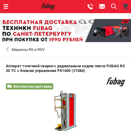
0 
₽
САНКТ-ПЕТЕРБУРГ
Машины RS и RSV
+7 (812) 317-60-57
- ЗАКАЗ ИЗДЕЛИЙ
+7 (8112) 59-10-67
- ЗАКАЗ ЗАПЧАСТЕЙ
Аппарат точечной сварки c радиальным ходом плеча FUBAG RS
20 TC с блоком управления PX1600 (31084)
ЗАКАЗАТЬ ЗАПЧАСТЬ
Бесплатная доставка
ВХОД ИЛИ РЕГИСТРАЦИЯ
КАТАЛОГ
АКЦИИ