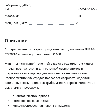
Габариты (ДхШхВ),
Сварочные полуавтоматы MIG/MAG
см
1020*300*1270
Сварочные аппараты TIG
Масса, кг
123
Сварочные материалы
Мощность, кВт
20
ТЕЛЕФОН (САНКТ-ПЕТЕРБУРГ)
+7 (812) 317-60-57
Описание
Информация размещённая на сайте не является публичной
офертой.
Аппарат точечной сварки c радиальным ходом плеча
FUBAG
RS 20 TC
с блоком управления PX1600
проспект Александровской Фермы, 29АЛ
8 (812) 317-60-57
Машины контактной точечной сварки с радиальным ходом
Режим работы колл-центра:
плеча предназначены для точечной сварки листов и
пн-пт - с 9:00 до 18:00
сб - с 10:00 до 16:00
стержней из низкоуглеродистой и нержавеющей стали.
вс - выходной
Расположение электродов позволяет сваривать изделия
различных форм таких, как трубы, уголки, короба, изделия из
ЗАКАЗ ЗАПЧАСТЕЙ
арматуры и проволоки.
+7 (8112) 59-10-67
zakaz@fubagtorg.ru
пневматический привод
жидкостное охлаждение
микропроцессорная панель управления