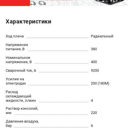
ЭЛЕКТРОСТАНЦИИ
Характеристики
Генераторы бензиновые
Генераторы дизельные
Генераторы инверторные
Ход плеча
Радиальный
Генераторы сварочные
Напряжение
питания, В
380
Номинальное
ПОЛЕЗНЫЕ СТАТЬИ
напряжение, В
400
Как выбрать краскопульт?
Сварочный ток, А
9200
Как выбрать мотопомпу?
Усилие на
Как выбрать бензопилу?
электродах
200 (180М)
Как выбрать компрессор?
Расход
Как правильно выбрать генератор?
охлаждающей
жидкости, л/мин
4
Как выбрать сварочный аппарат?
Раствор консолей,
мм
220
СВАРОЧНЫЕ АППАРАТЫ
Давление воздуха,
бар
6
Аппараты контактной сварки