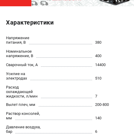
ЭЛЕКТРОСТАНЦИИ
Характеристики
Генераторы бензиновые
Генераторы дизельные
Генераторы инверторные
Напряжение
питания, В
380
Генераторы сварочные
Номинальное
напряжение, В
400
ПОЛЕЗНЫЕ СТАТЬИ
Сварочный ток, А
14400
Как выбрать краскопульт?
Усилие на
Как выбрать мотопомпу?
электродах
510
Как выбрать бензопилу?
Расход
охлаждающей
Как выбрать компрессор?
жидкости, л/мин
7
Как правильно выбрать генератор?
Вылет плеч, мм
200-800
Как выбрать сварочный аппарат?
Раствор консолей,
мм
140
СВАРОЧНЫЕ АППАРАТЫ
Давление воздуха,
бар
6
Аппараты контактной сварки