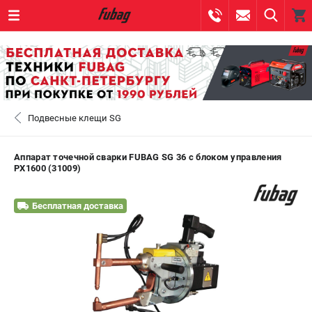
0 
₽
САНКТ-ПЕТЕРБУРГ
Подвесные клещи SG
+7 (812) 317-60-57
- ЗАКАЗ ИЗДЕЛИЙ
+7 (8112) 59-10-67
- ЗАКАЗ ЗАПЧАСТЕЙ
Аппарат точечной сварки FUBAG SG 36 с блоком управления
PX1600 (31009)
ЗАКАЗАТЬ ЗАПЧАСТЬ
Бесплатная доставка
ВХОД ИЛИ РЕГИСТРАЦИЯ
КАТАЛОГ
АКЦИИ