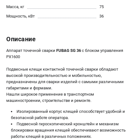
Масса, кг
75
Сварочные полуавтоматы MIG/MAG
Сварочные аппараты TIG
Мощность, кВт
36
Сварочные материалы
Описание
ТЕЛЕФОН (САНКТ-ПЕТЕРБУРГ)
+7 (812) 317-60-57
Аппарат точечной сварки
FUBAG SG 36
с блоком управления
Информация размещённая на сайте не является публичной
PX1600
офертой.
Подвесные клещи контактной точечной сварки обладают
проспект Александровской Фермы, 29АЛ
высокой производительностью и мобильностью,
8 (812) 317-60-57
предназначены для сварки изделий с самыми различными
Режим работы колл-центра:
габаритами и формами.
пн-пт - с 9:00 до 18:00
Нашли широкое применение в транспортном
сб - с 10:00 до 16:00
машиностроении, строительстве и ремонте.
вс - выходной
ЗАКАЗ ЗАПЧАСТЕЙ
Изолированный корпус клещей способствует удобной и
+7 (8112) 59-10-67
безопасной работе оператора.
Подвесной гироскопический кронштейн и механизм
zakaz@fubagtorg.ru
блокировки вращения клещей обеспечивают возможность
работы клещей в различных положениях.