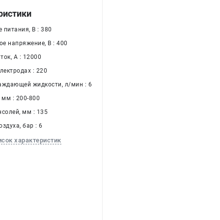
ристики
питания, В : 380
е напряжение, В : 400
ок, А : 12000
лектродах : 220
аждающей жидкости, л/мин : 6
 мм : 200-800
солей, мм : 135
здуха, бар : 6
исок характеристик