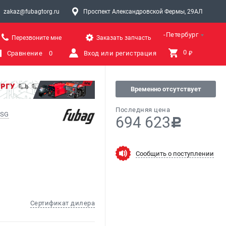
zakaz@fubagtorg.ru
Проспект Александровской Фермы, 29АЛ
Санкт-Петербург
Перезвоните мне
Заказать запчасть
0 
Сравнение
0
Вход или регистрация
₽
Временно отсутствует
Последняя цена
 SG
694 623
c
Сообщить о поступлении
Сертификат дилера