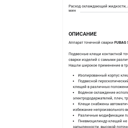
Расход охлаждающей жидкости, 
мин
ОПИСАНИЕ
Аппарат точечной сварки
FUBAG 
Подвесные клещи контактной то
сварки изделий с самыми разли
Нашли широкое применение в тр
Изолированный корпус клещ
Подвесной гироскопически
клещей в различных положени
Водяное охлаждение исполь
электрододержателей, плеч, тр
Клещи снабжены автоматиче
избежание непроизвольного в
Различные модификации пан
Пневмоцилиндр клещей не т
запыленности, высокой поточ