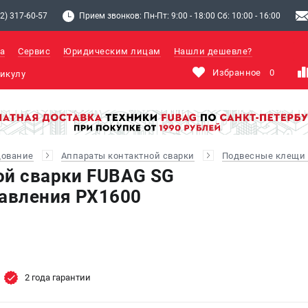
2) 317-60-57
Прием звонков: Пн-Пт: 9:00 - 18:00 Сб: 10:00 - 16:00
а
Сервис
Юридическим лицам
Нашли дешевле?
Избранное
0
дование
Аппараты контактной сварки
Подвесные клещи
ой сварки FUBAG SG
равления PX1600
2 года гарантии