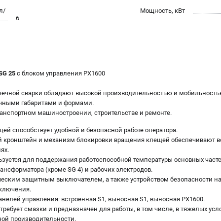
л/
Мощность, кВт
6
SG 25
с блоком управления PX1600
чечной сварки обладают высокой производительностью и мобильность
чными габаритами и формами.
анспортном машиностроении, строительстве и ремонте.
ей способствует удобной и безопасной работе оператора.
й кронштейн и механизм блокировки вращения клещей обеспечивают 
ях.
зуется для поддержания работоспособной температуры основных част
ансформатора (кроме SG 4) и рабочих электродов.
ским защитным выключателем, а также устройством безопасности на 
ключения.
елей управления: встроенная S1, выносная S1, выносная PX1600.
ребует смазки и предназначен для работы, в том числе, в тяжелых усл
ной производительности.