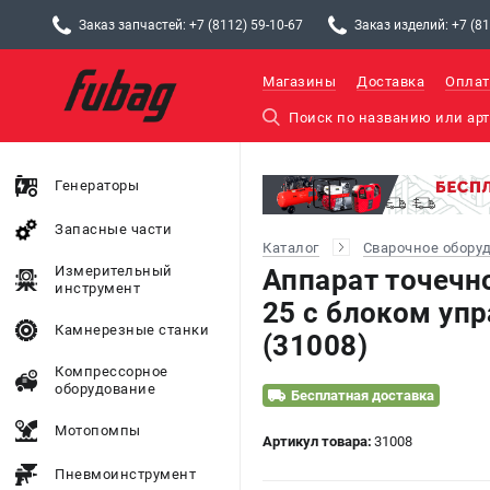
Заказ запчастей: +7 (8112) 59-10-67
Заказ изделий: +7 (81
Магазины
Доставка
Оплат
Генераторы
Запасные части
Каталог
Сварочное обору
Измерительный
Аппарат точечн
инструмент
25 с блоком уп
Камнерезные станки
(31008)
Компрессорное
оборудование
Бесплатная доставка
Мотопомпы
Артикул товара:
31008
Пневмоинструмент