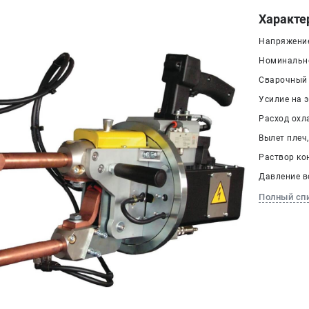
Характе
Напряжение 
Номинально
Сварочный т
Усилие на э
Расход охл
Вылет плеч,
Раствор кон
Давление во
Полный сп