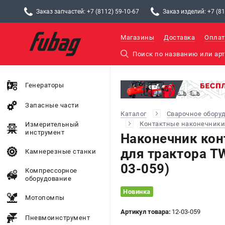
Заказ запчастей: +7 (8112) 59-10-67
Заказ изделий: +7 (81
Магазины
Доставка
Оплат
Генераторы
Запасные части
Каталог
Сварочное обору
Контактные наконечники
Измерительный
инструмент
Наконечник ко
для трактора T
Камнерезные станки
03-059)
Компрессорное
оборудование
Новинка
Мотопомпы
Артикул товара:
12-03-059
Пневмоинструмент