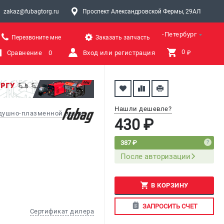
zakaz@fubagtorg.ru
Проспект Александровской Фермы, 29АЛ
Санкт-Петербург
Перезвоните мне
Заказать запчасть
0 
Сравнение
0
Вход или регистрация
₽
Нашли дешевле?
здушно-плазменной резки
430 ₽
387 ₽
После авторизации
В КОРЗИНУ
ЗАПРОСИТЬ СЧЕТ
Сертификат дилера