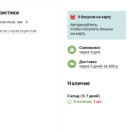
ристики
9 бонусов на карту
оволоки, мм : 4
Авторизуйтесь
,
чтобы получить бонусы
исок характеристик
на карту
Самовывоз
через 4 дня
Доставка
через 5 дней за 400 р.
Наличие
Склад (5-7 дней)
В наличии:
1 шт.