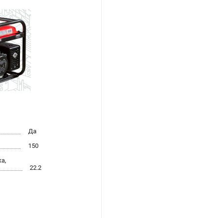
Да
150
а,
22.2