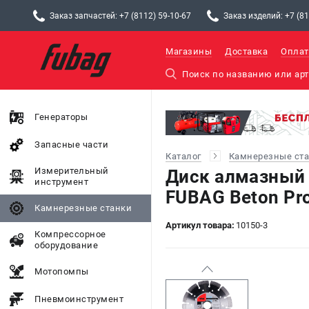
Заказ запчастей: +7 (8112) 59-10-67
Заказ изделий: +7 (81
Магазины
Доставка
Оплат
Генераторы
Запасные части
Каталог
Камнерезные ст
Измерительный
Диск алмазный 
инструмент
FUBAG Beton Pro
Камнерезные станки
Артикул товара:
10150-3
Компрессорное
оборудование
Мотопомпы
Пневмоинструмент