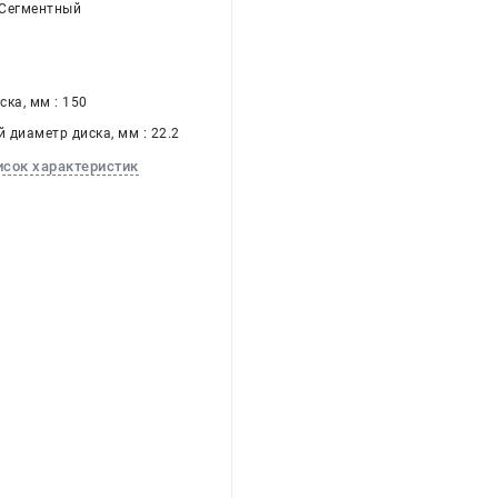
 Сегментный
а
ка, мм : 150
 диаметр диска, мм : 22.2
исок характеристик