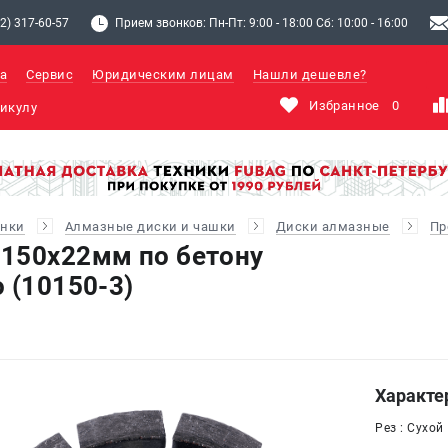
2) 317-60-57
Прием звонков: Пн-Пт: 9:00 - 18:00 Сб: 10:00 - 16:00
а
Сервис
Юридическим лицам
Нашли дешевле?
Избранное
0
анки
Алмазные диски и чашки
Диски алмазные
Пр
150х22мм по бетону
 (10150-3)
Характе
Рез : Сухой