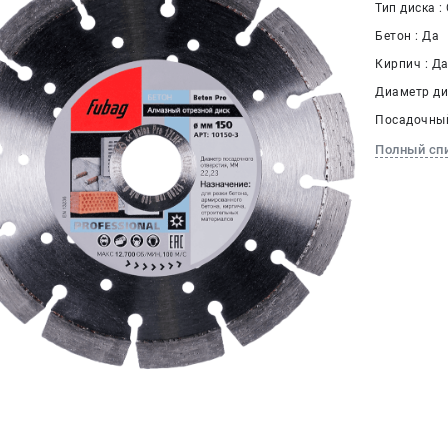
Тип диска :
Бетон : Да
Кирпич : Д
Диаметр дис
Посадочный
Полный сп