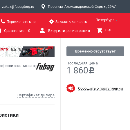
zakaz@fubagtorg.ru
Проспект Александровской Фермы, 29АЛ
Санкт-Петербург
Перезвоните мне
Заказать запчасть
0 
Сравнение
0
Вход или регистрация
₽
Временно отсутствует
Последняя цена
офессиональная программа
1 860
c
Сообщить о поступлении
Сертификат дилера
ристики