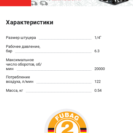
ЭЛЕКТРОСТАНЦИИ
Характеристики
Генераторы бензиновые
Генераторы дизельные
Генераторы инверторные
Размер штуцера
1/4"
Генераторы сварочные
Рабочее давление,
бар
6.3
Максимальное
ПОЛЕЗНЫЕ СТАТЬИ
число оборотов, об/
мин
20000
Как выбрать краскопульт?
Потребление
Как выбрать мотопомпу?
воздуха, л/мин
122
Как выбрать бензопилу?
Масса, кг
0.54
Как выбрать компрессор?
Как правильно выбрать генератор?
Как выбрать сварочный аппарат?
СВАРОЧНЫЕ АППАРАТЫ
Аппараты контактной сварки