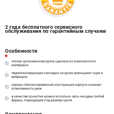
Сварочные полуавтоматы MIG/MAG
Сварочные аппараты TIG
Сварочные материалы
2 года бесплатного сервисного
обслуживания по гарантийным случаям
ТЕЛЕФОН (САНКТ-ПЕТЕРБУРГ)
+7 (812) 317-60-57
Информация размещённая на сайте не является публичной
Особенности
офертой.
проспект Александровской Фермы, 29АЛ
легкая эргономичная ручка сделана из композитного
8 (812) 317-60-57
материала
Режим работы колл-центра:
термоизолирующие накладки на ручке уменьшают шум и
пн-пт - с 9:00 до 18:00
вибрацию
сб - с 10:00 до 16:00
вс - выходной
хорошо сбалансированная конструкция корпуса снижает
утомляемость руки
ЗАКАЗ ЗАПЧАСТЕЙ
+7 (8112) 59-10-67
в качестве оснастки можно использо- вать насадки любой
формы, подходящие под размер цанги
zakaz@fubagtorg.ru