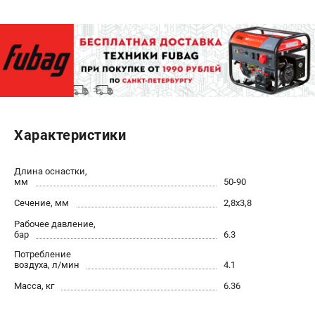
ЭЛЕКТРОСТАНЦИИ
Генераторы бензиновые
Генераторы дизельные
Генераторы инверторные
Генераторы сварочные
Характеристики
ПОЛЕЗНЫЕ СТАТЬИ
Как выбрать краскопульт?
Длина оснастки,
мм
50-90
Как выбрать мотопомпу?
Как выбрать бензопилу?
Сечение, мм
2,8х3,8
Как выбрать компрессор?
Рабочее давление,
бар
6.3
Как правильно выбрать генератор?
Как выбрать сварочный аппарат?
Потребление
воздуха, л/мин
4.1
Масса, кг
6.36
СВАРОЧНЫЕ АППАРАТЫ
Аппараты контактной сварки