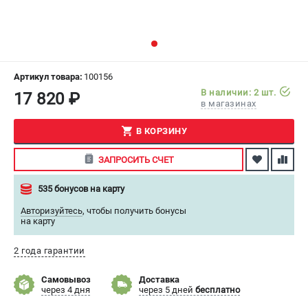
СРАВНЕНИЕ
(
0
)
ИЗБРАННОЕ
(
0
)
Артикул товара:
100156
МАГАЗИНЫ
В наличии: 2 шт.
17 820 ₽
в магазинах
СЕРВИС
В КОРЗИНУ
ПОДДЕРЖКА
ЗАПРОСИТЬ СЧЕТ
Сервисный центр
535 бонусов на карту
Как нас найти
Авторизуйтесь
,
чтобы получить бонусы
на карту
ИНФОРМАЦИЯ
Юридическая информация
2 года гарантии
О бренде
Самовывоз
Доставка
Пользовательское соглашение
через 4 дня
через 5 дней
бесплатно
Способы оплаты