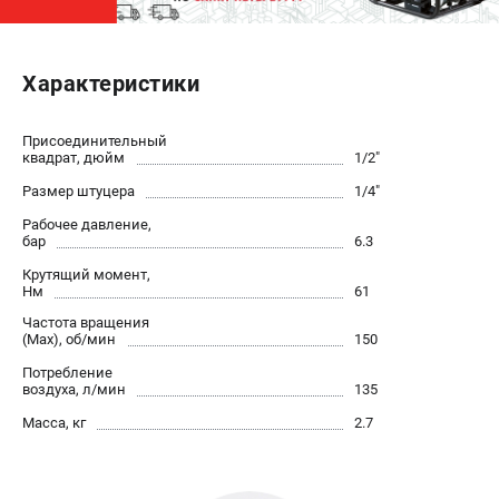
ЭЛЕКТРОСТАНЦИИ
Характеристики
Генераторы бензиновые
Генераторы дизельные
Генераторы инверторные
Присоединительный
квадрат, дюйм
1/2"
Генераторы сварочные
Размер штуцера
1/4"
Рабочее давление,
ПОЛЕЗНЫЕ СТАТЬИ
бар
6.3
Как выбрать краскопульт?
Крутящий момент,
Как выбрать мотопомпу?
Нм
61
Как выбрать бензопилу?
Частота вращения
(Max), об/мин
150
Как выбрать компрессор?
Потребление
Как правильно выбрать генератор?
воздуха, л/мин
135
Как выбрать сварочный аппарат?
Масса, кг
2.7
СВАРОЧНЫЕ АППАРАТЫ
Аппараты контактной сварки