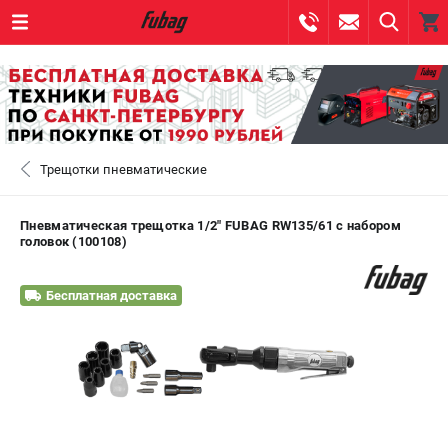
0 
₽
САНКТ-ПЕТЕРБУРГ
Трещотки пневматические
+7 (812) 317-60-57
- ЗАКАЗ ИЗДЕЛИЙ
+7 (8112) 59-10-67
- ЗАКАЗ ЗАПЧАСТЕЙ
Пневматическая трещотка 1/2" FUBAG RW135/61 с набором
головок (100108)
ЗАКАЗАТЬ ЗАПЧАСТЬ
Бесплатная доставка
ВХОД ИЛИ РЕГИСТРАЦИЯ
КАТАЛОГ
АКЦИИ