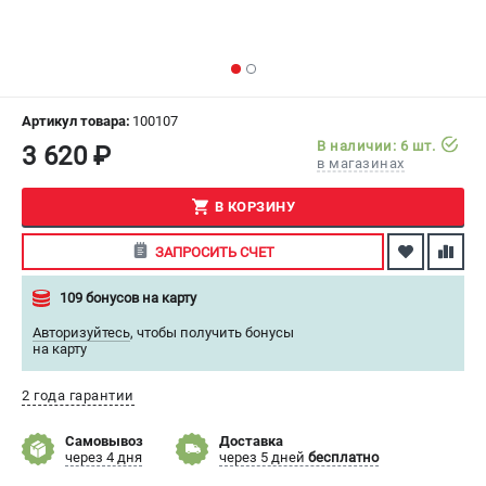
СРАВНЕНИЕ
(
0
)
ИЗБРАННОЕ
(
0
)
Артикул товара:
100107
МАГАЗИНЫ
В наличии: 6 шт.
3 620 ₽
в магазинах
СЕРВИС
В КОРЗИНУ
ПОДДЕРЖКА
ЗАПРОСИТЬ СЧЕТ
Сервисный центр
109 бонусов на карту
Как нас найти
Авторизуйтесь
,
чтобы получить бонусы
на карту
ИНФОРМАЦИЯ
Юридическая информация
2 года гарантии
О бренде
Самовывоз
Доставка
Пользовательское соглашение
через 4 дня
через 5 дней
бесплатно
Способы оплаты