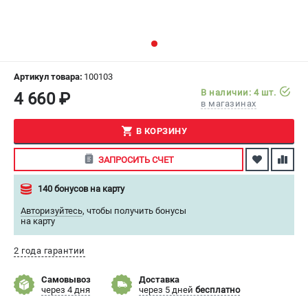
СРАВНЕНИЕ
(
0
)
ИЗБРАННОЕ
(
0
)
Артикул товара:
100103
МАГАЗИНЫ
В наличии: 4 шт.
4 660 ₽
в магазинах
СЕРВИС
В КОРЗИНУ
ПОДДЕРЖКА
ЗАПРОСИТЬ СЧЕТ
Сервисный центр
140 бонусов на карту
Как нас найти
Авторизуйтесь
,
чтобы получить бонусы
на карту
ИНФОРМАЦИЯ
Юридическая информация
2 года гарантии
О бренде
Самовывоз
Доставка
Пользовательское соглашение
через 4 дня
через 5 дней
бесплатно
Способы оплаты