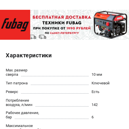
ЭЛЕКТРОСТАНЦИИ
Генераторы бензиновые
Генераторы дизельные
Генераторы инверторные
Генераторы сварочные
Характеристики
ПОЛЕЗНЫЕ СТАТЬИ
Как выбрать краскопульт?
Max. размер
сверла
10 мм
Как выбрать мотопомпу?
Как выбрать бензопилу?
Тип патрона
Ключевой
Как выбрать компрессор?
Реверс
Есть
Как правильно выбрать генератор?
Потребление
Как выбрать сварочный аппарат?
воздуха, л/мин
142
Рабочее давление,
бар
6
СВАРОЧНЫЕ АППАРАТЫ
Максимальное
Аппараты контактной сварки