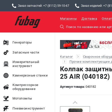
Заказ запчастей: +7 (8112) 59-10-67
Заказ изделий: +7 (81
Магазины
Доставка
Оплат
Генераторы
Запасные части
Каталог
Сварочное обору
Прочие комплектующие д
Измерительный
инструмент
Колпак защитн
25 AIR (040182)
Камнерезные станки
Компрессорное
Артикул товара:
040182
оборудование
Мотопомпы
Пневмоинструмент