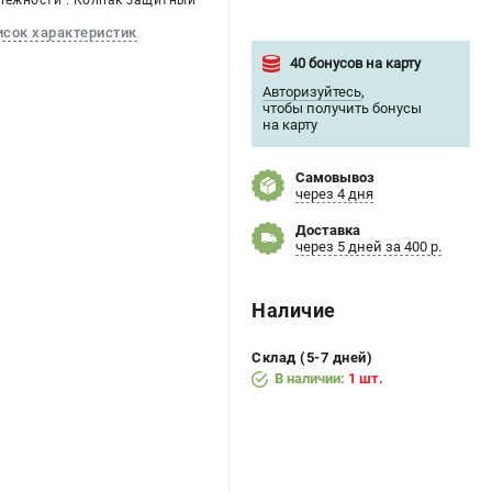
лежности : Колпак защитный
исок характеристик
40 бонусов на карту
Авторизуйтесь
,
чтобы получить бонусы
на карту
Самовывоз
через 4 дня
Доставка
через 5 дней за 400 р.
Наличие
Склад (5-7 дней)
В наличии:
1 шт.