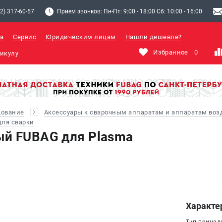
2) 317-60-57
Прием звонков: Пн-Пт: 9:00 - 18:00 Сб: 10:00 - 16:00
а
Сервис
Юридическим лицам
Нашли дешевле?
Избранное
0
дование
Аксессуары к сварочным аппаратам и аппаратам во
ля сварки
ый FUBAG для Plasma
Характе