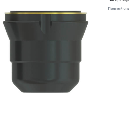
Тип принад
Полный сп