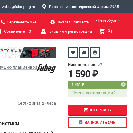
zakaz@fubagtorg.ru
Проспект Александровской Фермы, 29АЛ
Санкт-Петербург
Перезвоните мне
Заказать запчасть
0 
Сравнение
0
Вход или регистрация
₽
Нашли дешевле?
здушно-плазменной резки
1 590 ₽
1 431 ₽
После авторизации
Сертификат дилера
В КОРЗИНУ
ЗАПРОСИТЬ СЧЕТ
ристики