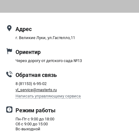
СРАВНЕНИЕ
(
0
)
ИЗБРАННОЕ
(
0
)
Адрес
г. Великие Луки, ул.Гастелло,11
МАГАЗИНЫ
Ориентир
СЕРВИС
Через дорогу от детского сада №13
ПОДДЕРЖКА
Обратная связь
Сервисный центр
8 (81153) 6-95-02
Как нас найти
vl_service@masterts.ru
Написать управляющему сервиса
ИНФОРМАЦИЯ
Режим работы
Юридическая информация
Пн-Пт с 9:00 до 18:00
О бренде
Сб с 9:00 до 15:00
Пользовательское соглашение
Вс-выходной
Способы оплаты