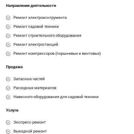
Направления деятельности
ЭЛЕКТРОСТАНЦИИ
Ремонт электроиснтрумента
Генераторы бензиновые
Ремонт садовой техники
Генераторы дизельные
Ремонт строительного оборудования
Генераторы инверторные
Ремонт электростанций
Генераторы сварочные
Ремонт компрессоров (поршневых и винтовых)
ПОЛЕЗНЫЕ СТАТЬИ
Продажа
Как выбрать краскопульт?
Как выбрать мотопомпу?
Запасных частей
Как выбрать бензопилу?
Расходных материалов
Как выбрать компрессор?
Навесного оборудования для садовой техники
Как правильно выбрать генератор?
Как выбрать сварочный аппарат?
Услуги
Экспресс-ремонт
СВАРОЧНЫЕ АППАРАТЫ
Выездной ремонт
Аппараты контактной сварки