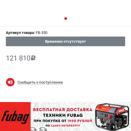
СРАВНЕНИЕ
(
0
)
ИЗБРАННОЕ
(
0
)
Артикул товара:
FB-350
МАГАЗИНЫ
Временно отсутствует
СЕРВИС
121 810
c
ПОДДЕРЖКА
Сервисный центр
Как нас найти
Сообщить о поступлении
ИНФОРМАЦИЯ
Юридическая информация
О бренде
Пользовательское соглашение
Способы оплаты