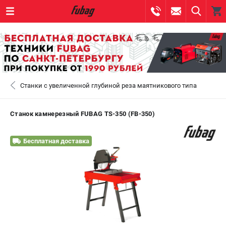
0 
₽
САНКТ-ПЕТЕРБУРГ
Станки с увеличенной глубиной реза маятникового типа
+7 (812) 317-60-57
- ЗАКАЗ ИЗДЕЛИЙ
+7 (8112) 59-10-67
- ЗАКАЗ ЗАПЧАСТЕЙ
Станок камнерезный FUBAG TS-350 (FB-350)
ЗАКАЗАТЬ ЗАПЧАСТЬ
Бесплатная доставка
ВХОД ИЛИ РЕГИСТРАЦИЯ
КАТАЛОГ
АКЦИИ