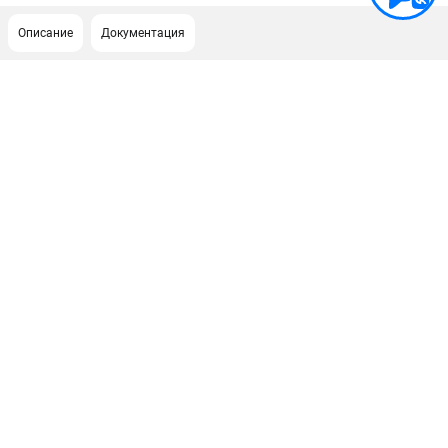
Описание
Документация
ПОДДЕРЖКА
Сервисный центр
Как нас найти
ИНФОРМАЦИЯ
Юридическая информация
О бренде
Пользовательское соглашение
Способы оплаты
ЭЛЕКТРОСТАНЦИИ