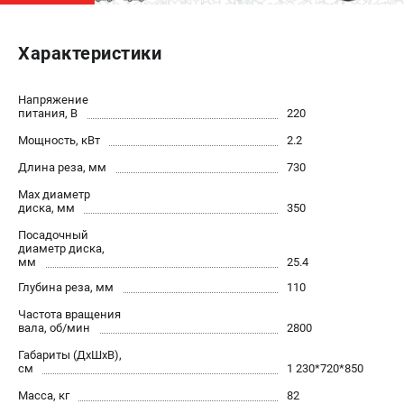
ЭЛЕКТРОСТАНЦИИ
Характеристики
Генераторы бензиновые
Генераторы дизельные
Напряжение
Генераторы инверторные
питания, В
220
Генераторы сварочные
Мощность, кВт
2.2
Длина реза, мм
730
ПОЛЕЗНЫЕ СТАТЬИ
Max диаметр
диска, мм
350
Как выбрать краскопульт?
Как выбрать мотопомпу?
Посадочный
диаметр диска,
Как выбрать бензопилу?
мм
25.4
Как выбрать компрессор?
Глубина реза, мм
110
Как правильно выбрать генератор?
Частота вращения
Как выбрать сварочный аппарат?
вала, об/мин
2800
Габариты (ДхШхВ),
см
1 230*720*850
СВАРОЧНЫЕ АППАРАТЫ
Масса, кг
82
Аппараты контактной сварки