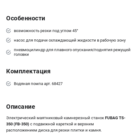
Сварочные полуавтоматы MIG/MAG
Сварочные аппараты TIG
Особенности
Сварочные материалы
возможность резки под углом 45°
насос для подачи охлаждающей жидкости в рабочую зону
ТЕЛЕФОН (САНКТ-ПЕТЕРБУРГ)
+7 (812) 317-60-57
пневмоцилиндр для плавного опускания/поднятия режущей
головки
Информация размещённая на сайте не является публичной
офертой.
Комплектация
проспект Александровской Фермы, 29АЛ
8 (812) 317-60-57
Режим работы колл-центра:
Водяная помпа арт. 68427
пн-пт - с 9:00 до 18:00
сб - с 10:00 до 16:00
вс - выходной
Описание
ЗАКАЗ ЗАПЧАСТЕЙ
+7 (8112) 59-10-67
Электрический маятниковый камнерезный станок
FUBAG TS-
zakaz@fubagtorg.ru
350 (FB-350)
с подвижной кареткой и верхним
расположением диска для резки плитки и камня.