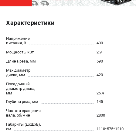
ЭЛЕКТРОСТАНЦИИ
Характеристики
Генераторы бензиновые
Генераторы дизельные
Генераторы инверторные
Напряжение
питания, В
400
Генераторы сварочные
Мощность, кВт
2.9
Длина реза, мм
590
ПОЛЕЗНЫЕ СТАТЬИ
Max диаметр
Как выбрать краскопульт?
диска, мм
420
Как выбрать мотопомпу?
Посадочный
Как выбрать бензопилу?
диаметр диска,
мм
25.4
Как выбрать компрессор?
Глубина реза, мм
145
Как правильно выбрать генератор?
Как выбрать сварочный аппарат?
Частота вращения
вала, об/мин
2800
Габариты (ДхШхВ),
СВАРОЧНЫЕ АППАРАТЫ
см
1110*575*1210
Аппараты контактной сварки