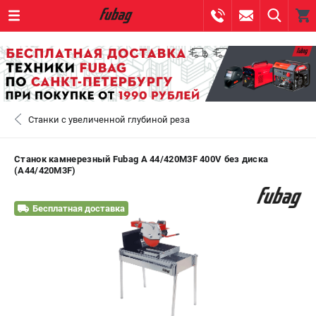
0 
₽
САНКТ-ПЕТЕРБУРГ
Станки с увеличенной глубиной реза
+7 (812) 317-60-57
- ЗАКАЗ ИЗДЕЛИЙ
+7 (8112) 59-10-67
- ЗАКАЗ ЗАПЧАСТЕЙ
Станок камнерезный Fubag A 44/420M3F 400V без диска
(A44/420M3F)
ЗАКАЗАТЬ ЗАПЧАСТЬ
Бесплатная доставка
ВХОД ИЛИ РЕГИСТРАЦИЯ
КАТАЛОГ
АКЦИИ