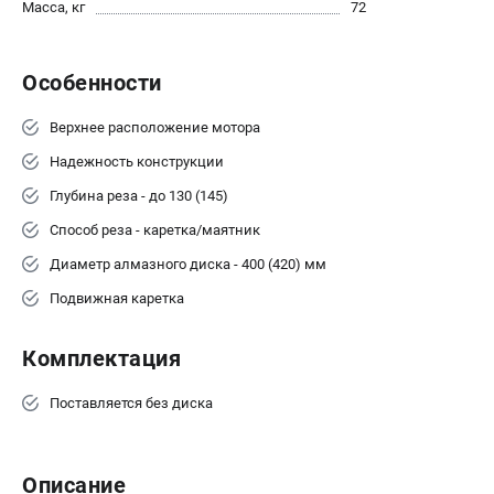
Масса, кг
72
Сварочные полуавтоматы MIG/MAG
Сварочные аппараты TIG
Особенности
Сварочные материалы
Верхнее расположение мотора
ТЕЛЕФОН (САНКТ-ПЕТЕРБУРГ)
Надежность конструкции
+7 (812) 317-60-57
Глубина реза - до 130 (145)
Информация размещённая на сайте не является публичной
офертой.
Способ реза - каретка/маятник
проспект Александровской Фермы, 29АЛ
Диаметр алмазного диска - 400 (420) мм
8 (812) 317-60-57
Режим работы колл-центра:
Подвижная каретка
пн-пт - с 9:00 до 18:00
сб - с 10:00 до 16:00
Комплектация
вс - выходной
ЗАКАЗ ЗАПЧАСТЕЙ
Поставляется без диска
+7 (8112) 59-10-67
zakaz@fubagtorg.ru
Описание