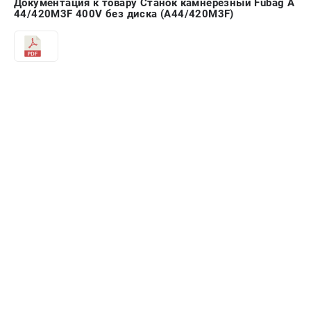
Документация к товару Станок камнерезный Fubag A
44/420M3F 400V без диска (A44/420M3F)