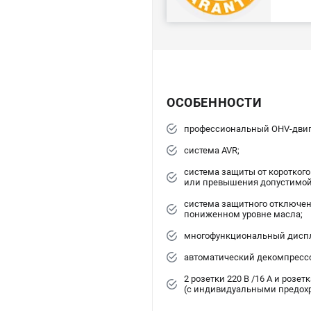
ОСОБЕННОСТИ
профессиональный OHV-двиг
система AVR;
система защиты от коротког
или превышения допустимой 
система защитного отключен
пониженном уровне масла;
многофункциональный дисп
автоматический декомпрессо
2 розетки 220 В /16 А и розетк
(с индивидуальными предох