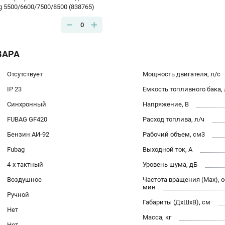
 5500/6600/7500/8500 (838765)
0
ВАРА
Отсутствует
Мощность двигателя, л/с
IP 23
Емкость топливного бака, 
Синхронный
Напряжение, В
FUBAG GF420
Расход топлива, л/ч
Бензин АИ-92
Рабочий объем, см3
Fubag
Выходной ток, А
4-х тактный
Уровень шума, дБ
Воздушное
Частота вращения (Max), о
мин
Ручной
Габариты (ДхШхВ), см
Нет
Масса, кг
Нет