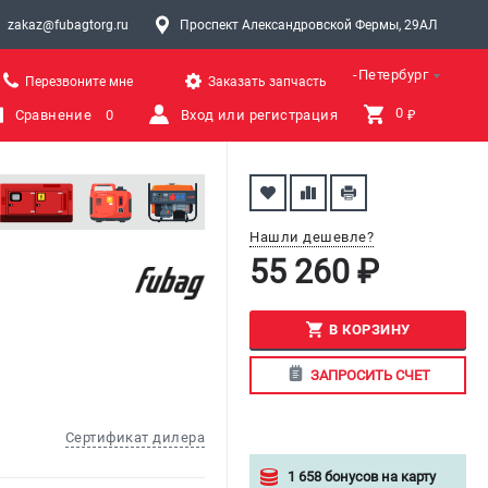
zakaz@fubagtorg.ru
Проспект Александровской Фермы, 29АЛ
Санкт-Петербург
Перезвоните мне
Заказать запчасть
0 
Сравнение
0
Вход или регистрация
₽
Нашли дешевле?
55 260 ₽
В КОРЗИНУ
ЗАПРОСИТЬ СЧЕТ
Сертификат дилера
1 658 бонусов на карту