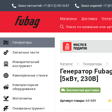
Заказ запчастей: +7 (8112) 59-10-67
Заказ изделий: +7 (81
Магазины
Доставка
Оплат
Генераторы
Запасные части
Измерительный
Каталог
Генераторы
инструмент
Генератор Fubag
Камнерезные станки
[5кВт, 230В]
Компрессорное
оборудование
Бесплатная доставка
Мотопомпы
Артикул товара:
641689
Пневмоинструмент