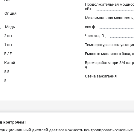
Продолжительная мощност
кВт
Опция
Максимальная мощность,
Медь
cos ф
2 шт
Частота, Гц
1 шт
Температура эксплуатации
F / F
Емкость масляного бака, 
Китай
Время работы при 3/4 нагр
ч
5.5
Свеча зажигания
5
д контролем!
ункциональный дисплей дает возможность контролировать основные 