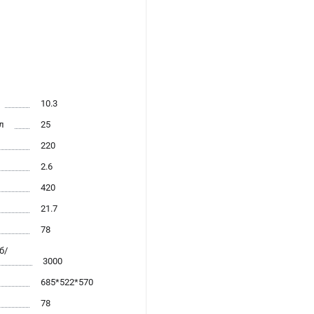
10.3
л
25
220
2.6
420
21.7
78
б/
3000
685*522*570
78