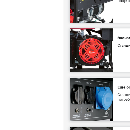
напряж
Эконо
Станц
Ещё б
Станци
потреб