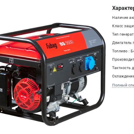
Характе
Наличие ак
Класс защит
Тип генера
Двигатель 
Топливо : Б
Производит
Тактность д
Охлаждение
Полный сп