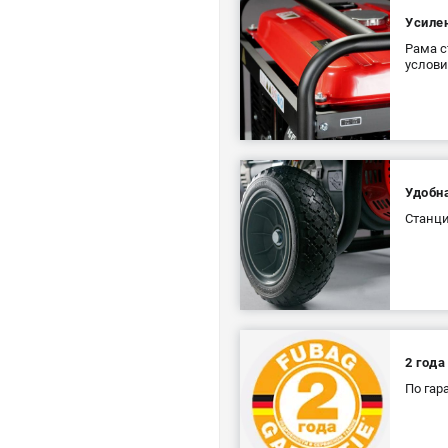
Усиле
Рама с
услови
Удобн
Станци
2 года
По га