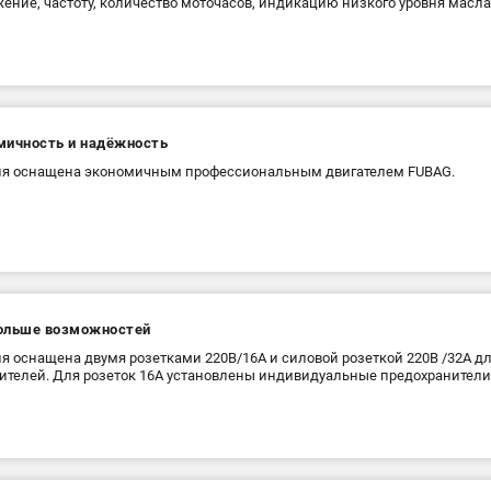
ение, частоту, количество моточасов, индикацию низкого уровня масла
мичность и надёжность
ия оснащена экономичным профессиональным двигателем FUBAG.
ольше возможностей
я оснащена двумя розетками 220В/16А и силовой розеткой 220В /32А 
ителей. Для розеток 16А установлены индивидуальные предохранители