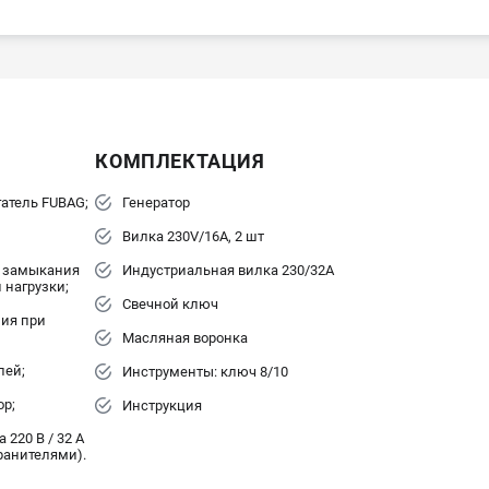
КОМПЛЕКТАЦИЯ
атель FUBAG;
Генератор
Вилка 230V/16A, 2 шт
о замыкания
Индустриальная вилка 230/32А
нагрузки;
Свечной ключ
ия при
Масляная воронка
лей;
Инструменты: ключ 8/10
р;
Инструкция
а 220 В / 32 А
ранителями).