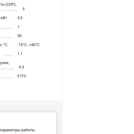
ь (COP),
5
 кВт
5.5
1
50
, °С
-15°С…+40°С
л
1.1
узки,
9.5
F7TC
параметры работы: