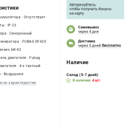
Авторизуйтесь
,
ристики
чтобы получить бонусы
на карту
кумулятора : Отсутствует
ы : IP 23
Самовывоз
через 4 дня
тора : Синхронный
Доставка
генератора : FUBAG GF420
через 5 дней
бесплатно
ензин АИ-92
ель двигателя : Fubag
Наличие
вигателя : 4-х тактный
 : Воздушное
Склад (5-7 дней)
В наличии:
4 шт.
исок характеристик