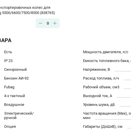
нспортировочных колес для
 5500/6600/7500/8500 (838765)
0
ВАРА
Есть
Мощность двигателя, л/с
IP 23
Емкость топливного бака, 
Синхронный
Напряжение, В
Бензин АИ-92
Расход топлива, л/ч
Fubag
Рабочий объем, см3
4-х тактный
Выходной ток, А
Воздушное
Уровень шума, дБ
Электрический/
Частота вращения (Max), о
ручной
мин
Опция
Габариты (ДхШхВ), см