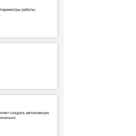
параметры работы:
.
оляет создать автономную
онально.