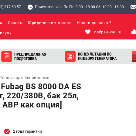
2) 317-60-57
Прием звонков: Пн-Пт: 9:00 - 18:00 Сб: 10:00 - 16:00
а
Сервис
Юридическим лицам
Нашли дешевле?
Избранное
0
Генераторы бензиновые
 Fubag BS 8000 DА ES
т, 220/380В, бак 25л,
 АВР как опция]
2 года гарантии