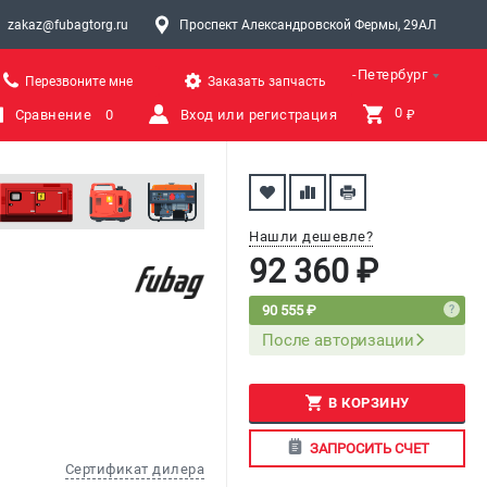
zakaz@fubagtorg.ru
Проспект Александровской Фермы, 29АЛ
Санкт-Петербург
Перезвоните мне
Заказать запчасть
0 
Сравнение
0
Вход или регистрация
₽
Нашли дешевле?
92 360 ₽
90 555 ₽
После авторизации
В КОРЗИНУ
ЗАПРОСИТЬ СЧЕТ
Сертификат дилера