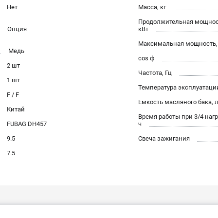
Нет
Масса, кг
Продолжительная мощност
Опция
кВт
Максимальная мощность,
Медь
cos ф
2 шт
Частота, Гц
1 шт
Температура эксплуатации
F / F
Емкость масляного бака, 
Китай
Время работы при 3/4 нагр
FUBAG DH457
ч
9.5
Свеча зажигания
7.5