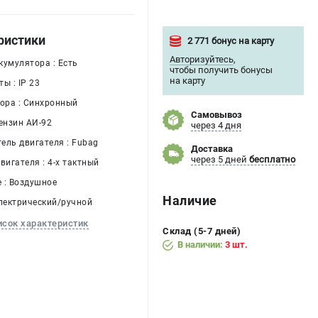
ристики
2 771 бонус на карту
Авторизуйтесь
,
кумулятора : Есть
чтобы получить бонусы
на карту
ы : IP 23
тора : Синхронный
Самовывоз
ензин АИ-92
через 4 дня
ель двигателя : Fubag
Доставка
через 5 дней
бесплатно
вигателя : 4-х тактный
 : Воздушное
Наличие
Электрический/ручной
исок характеристик
Склад (5-7 дней)
В наличии:
3 шт.