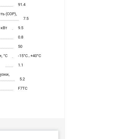
91.4
ь (COP),
7.5
 кВт
9.5
0.8
50
, °С
-15°С…+40°С
л
1.1
узки,
5.2
F7TC