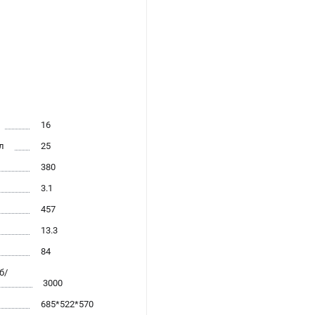
16
л
25
380
3.1
457
13.3
84
б/
3000
685*522*570