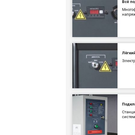
Всё по
Многоф
напряж
Лёгки
Электр
Подкл
Станци
систем