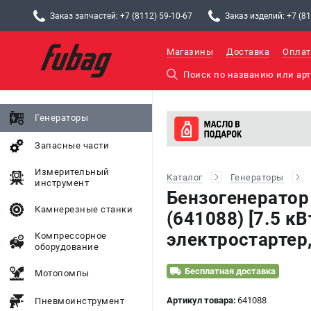
Заказ запчастей: +7 (8112) 59-10-67
Заказ изделий: +7 (81
Магазины
Доставка
Оплат
Генераторы
Запасные части
Измерительный
Каталог
Генераторы
инструмент
Бензогенератор
Камнерезные станки
(641088) [7.5 кВ
электростартер,
Компрессорное
оборудование
Бесплатная доставка
Мотопомпы
Артикул товара:
641088
Пневмоинструмент