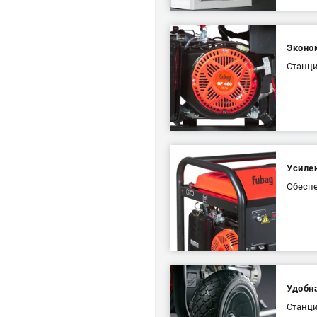
Эконо
Станц
Усиле
Обеспе
Удобн
Станци