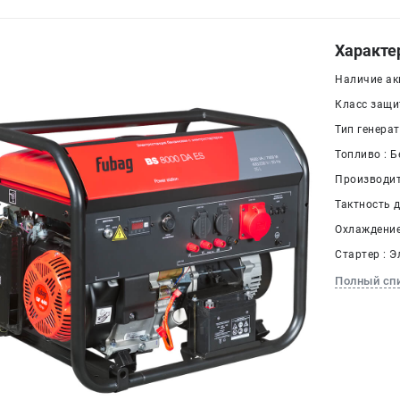
Характе
Наличие ак
Класс защит
Тип генера
Топливо : Б
Производит
Тактность д
Охлаждение
Стартер : 
Полный сп