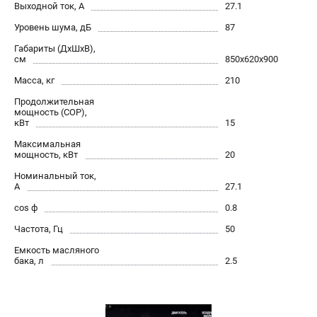
Выходной ток, А
27.1
Уровень шума, дБ
87
Габариты (ДхШхВ),
см
850х620х900
Масса, кг
210
Продолжительная
мощность (COP),
кВт
15
Максимальная
мощность, кВт
20
Номинальный ток,
А
27.1
cos ф
0.8
Частота, Гц
50
Емкость масляного
бака, л
2.5