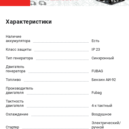
ЭЛЕКТРОСТАНЦИИ
Характеристики
Генераторы бензиновые
Генераторы дизельные
Генераторы инверторные
Наличие
аккумулятора
Есть
Генераторы сварочные
Класс защиты
IP 23
Тип генератора
Синхронный
ПОЛЕЗНЫЕ СТАТЬИ
Двигатель
Как выбрать краскопульт?
генератора
FUBAG
Как выбрать мотопомпу?
Топливо
Бензин АИ-92
Как выбрать бензопилу?
Производитель
Как выбрать компрессор?
двигателя
Fubag
Как правильно выбрать генератор?
Тактность
Как выбрать сварочный аппарат?
двигателя
4-х тактный
Охлаждение
Воздушное
СВАРОЧНЫЕ АППАРАТЫ
Электрический/
Стартер
ручной
Аппараты контактной сварки