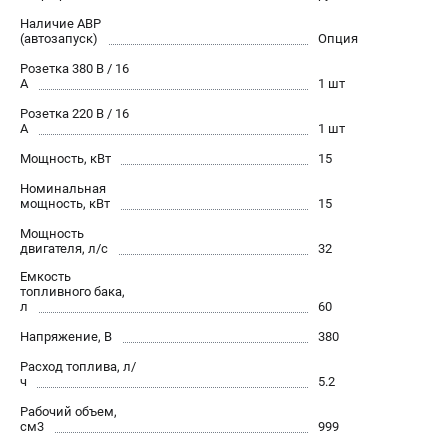
Сварочные полуавтоматы MIG/MAG
Наличие АВР
(автозапуск)
Опция
Сварочные аппараты TIG
Розетка 380 В / 16
Сварочные материалы
А
1 шт
Розетка 220 В / 16
А
1 шт
ТЕЛЕФОН (САНКТ-ПЕТЕРБУРГ)
+7 (812) 317-60-57
Мощность, кВт
15
Информация размещённая на сайте не является публичной
Номинальная
офертой.
мощность, кВт
15
Мощность
проспект Александровской Фермы, 29АЛ
двигателя, л/с
32
8 (812) 317-60-57
Режим работы колл-центра:
Емкость
пн-пт - с 9:00 до 18:00
топливного бака,
сб - с 10:00 до 16:00
л
60
вс - выходной
Напряжение, В
380
ЗАКАЗ ЗАПЧАСТЕЙ
Расход топлива, л/
+7 (8112) 59-10-67
ч
5.2
zakaz@fubagtorg.ru
Рабочий объем,
см3
999