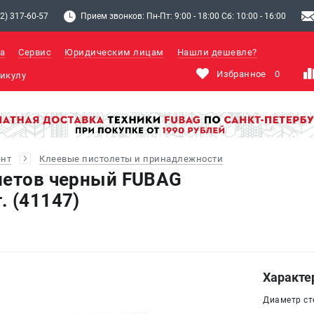
2) 317-60-57
Прием звонков: Пн-Пт: 9:00 - 18:00 Сб: 10:00 - 16:00
а
Сервис
Юридическим лицам
Нашли дешевле?
Избранное
0
ент
Клеевые пистолеты и принадлежности
летов черный FUBAG
. (41147)
Характе
Диаметр ст