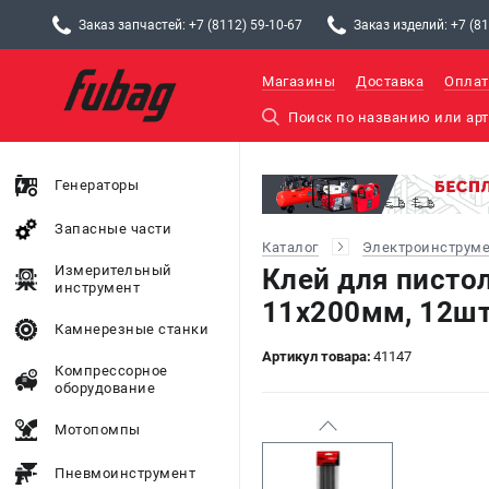
Заказ запчастей: +7 (8112) 59-10-67
Заказ изделий: +7 (81
Магазины
Доставка
Оплат
Генераторы
Запасные части
Каталог
Электроинструм
Измерительный
Клей для писто
инструмент
11х200мм, 12шт
Камнерезные станки
Артикул товара:
41147
Компрессорное
оборудование
Мотопомпы
Пневмоинструмент