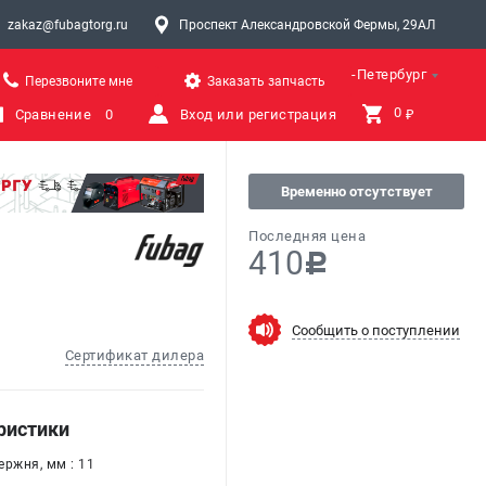
zakaz@fubagtorg.ru
Проспект Александровской Фермы, 29АЛ
Санкт-Петербург
Перезвоните мне
Заказать запчасть
0 
Сравнение
0
Вход или регистрация
₽
Временно отсутствует
Последняя цена
410
c
Сообщить о поступлении
Сертификат дилера
ристики
ержня, мм : 11