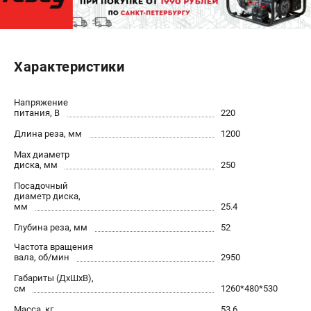
ЭЛЕКТРОСТАНЦИИ
Генераторы бензиновые
Характеристики
Генераторы дизельные
Генераторы инверторные
Напряжение
Генераторы сварочные
питания, В
220
Длина реза, мм
1200
ПОЛЕЗНЫЕ СТАТЬИ
Max диаметр
Как выбрать краскопульт?
диска, мм
250
Как выбрать мотопомпу?
Посадочный
диаметр диска,
Как выбрать бензопилу?
мм
25.4
Как выбрать компрессор?
Глубина реза, мм
52
Как правильно выбрать генератор?
Частота вращения
Как выбрать сварочный аппарат?
вала, об/мин
2950
Габариты (ДхШхВ),
СВАРОЧНЫЕ АППАРАТЫ
см
1260*480*530
Масса, кг
53.6
Аппараты контактной сварки