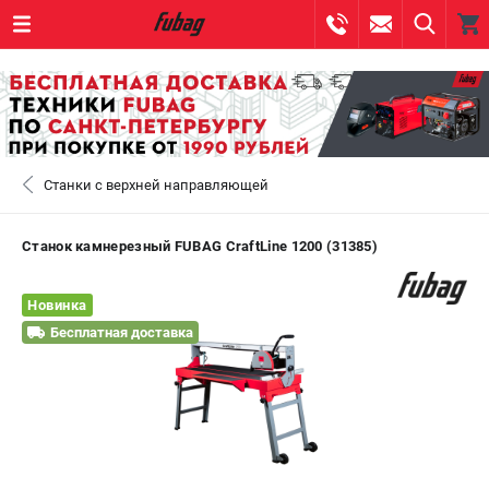
0 
₽
САНКТ-ПЕТЕРБУРГ
Станки с верхней направляющей
+7 (812) 317-60-57
- ЗАКАЗ ИЗДЕЛИЙ
+7 (8112) 59-10-67
- ЗАКАЗ ЗАПЧАСТЕЙ
Станок камнерезный FUBAG CraftLine 1200 (31385)
ЗАКАЗАТЬ ЗАПЧАСТЬ
Новинка
Бесплатная доставка
ВХОД ИЛИ РЕГИСТРАЦИЯ
КАТАЛОГ
АКЦИИ