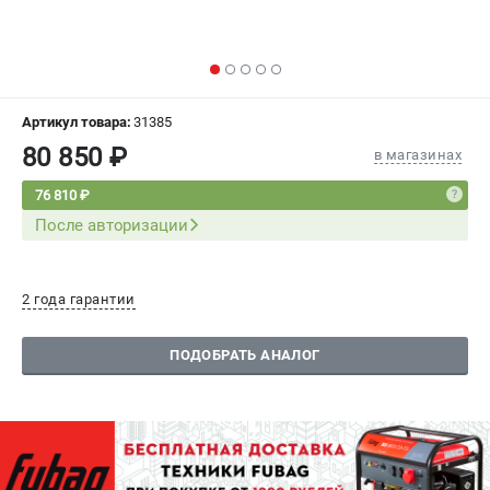
СРАВНЕНИЕ
(
0
)
ИЗБРАННОЕ
(
0
)
Артикул товара:
31385
МАГАЗИНЫ
80 850 ₽
в магазинах
СЕРВИС
76 810 ₽
После авторизации
ПОДДЕРЖКА
Сервисный центр
2 года гарантии
Как нас найти
ПОДОБРАТЬ АНАЛОГ
ИНФОРМАЦИЯ
Юридическая информация
О бренде
Пользовательское соглашение
Способы оплаты