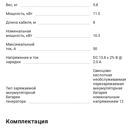
Вес, кг
5.8
Мощность, кВт
11.5
Длина кабеля, м
8
Номинальная
мощность, кВт
10.3
Максимальный
ток, А
50
Напряжение и ток
DC 13.8 ± 2% В @
зарядки
2.0 А
Свинцово-
кислотная
необслуживаемая
перезаряжаемая
Тип заряжаемой
аккумуляторная
аккумуляторной
батарея
батареи
номинальным
генератора
напряжением 12
Комплектация