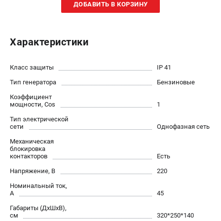
ДОБАВИТЬ В КОРЗИНУ
Сварочные полуавтоматы MIG/MAG
Сварочные аппараты TIG
Сварочные материалы
Характеристики
Класс защиты
IP 41
ТЕЛЕФОН (САНКТ-ПЕТЕРБУРГ)
+7 (812) 317-60-57
Тип генератора
Бензиновые
Информация размещённая на сайте не является публичной
Коэффициент
офертой.
мощности, Cos
1
проспект Александровской Фермы, 29АЛ
Тип электрической
8 (812) 317-60-57
сети
Однофазная сеть
Режим работы колл-центра:
Механическая
пн-пт - с 9:00 до 18:00
блокировка
сб - с 10:00 до 16:00
контакторов
Есть
вс - выходной
Напряжение, В
220
ЗАКАЗ ЗАПЧАСТЕЙ
+7 (8112) 59-10-67
Номинальный ток,
А
45
zakaz@fubagtorg.ru
Габариты (ДхШхВ),
см
320*250*140