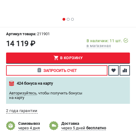
СРАВНЕНИЕ
(
0
)
ИЗБРАННОЕ
(
0
)
Артикул товара:
211901
МАГАЗИНЫ
В наличии: 11 шт.
14 119 ₽
в магазинах
СЕРВИС
В КОРЗИНУ
ПОДДЕРЖКА
ЗАПРОСИТЬ СЧЕТ
Сервисный центр
424 бонуса на карту
Как нас найти
Авторизуйтесь
,
чтобы получить бонусы
на карту
ИНФОРМАЦИЯ
Юридическая информация
2 года гарантии
О бренде
Самовывоз
Доставка
Пользовательское соглашение
через 4 дня
через 5 дней
бесплатно
Способы оплаты