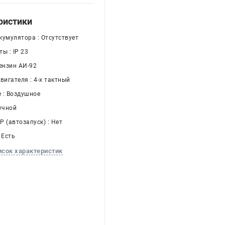
ристики
кумулятора : Отсутствует
ы : IP 23
ензин АИ-92
вигателя : 4-х тактный
 : Воздушное
учной
 (автозапуск) : Нет
 Есть
исок характеристик