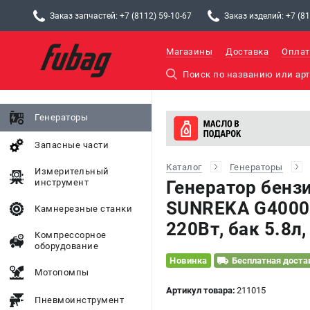
Заказ запчастей: +7 (8112) 59-10-67
Заказ изделий: +7 (81
Магазины
Доставка
Оплат
Генераторы
Запасные части
Каталог
Генераторы
Измерительный
инструмент
Генератор бенз
SUNREKA G4000i
Камнерезные станки
220Вт, бак 5.8л,
Компрессорное
оборудование
Новинка
Бесплатная доста
Мотопомпы
Артикул товара:
211015
Пневмоинструмент