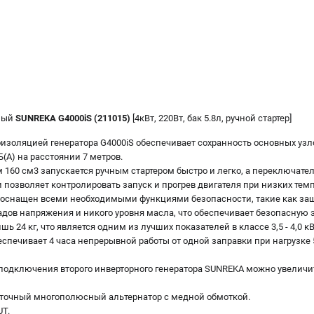
рный
SUNREKA G4000iS (211015)
[4кВт, 220Вт, бак 5.8л, ручной стартер]
изоляцией генератора G4000iS обеспечивает сохранность основных узл
Б(А) на расстоянии 7 метров.
 160 см3 запускается ручным стартером быстро и легко, а переключат
 позволяет контролировать запуск и прогрев двигателя при низких темп
 оснащен всеми необходимыми функциями безопасности, такие как защ
адов напряжения и никого уровня масла, что обеспечивает безопасную
шь 24 кг, что является одним из лучших показателей в классе 3,5 - 4,0 кВ
спечивает 4 часа непрерывной работы от одной заправки при нагрузке 50
подключения второго инверторного генератора SUNREKA можно увелич
очный многополюсный альтернатор с медной обмоткой.
UT.