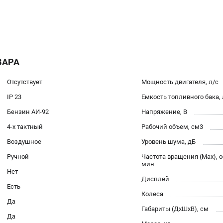
ВАРА
Отсутствует
Мощность двигателя, л/с
IP 23
Емкость топливного бака, 
Бензин АИ-92
Напряжение, В
4-х тактный
Рабочий объем, см3
Воздушное
Уровень шума, дБ
Ручной
Частота вращения (Max), о
мин
Нет
Дисплей
Есть
Колеса
Да
Габариты (ДхШхВ), см
Да