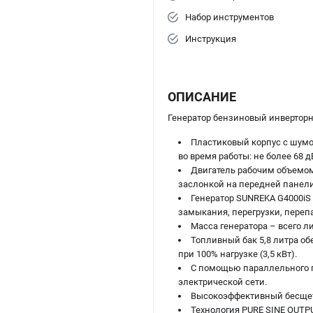
Набор инструментов
Инструкция
ОПИСАНИЕ
Генератор бензиновый инверто
Пластиковый корпус с шумо
во время работы: не более 68 д
Двигатель рабочим объемом
заслонкой на передней панели
Генератор SUNREKA G4000iS
замыкания, перегрузки, переп
Масса генератора – всего ли
Топливный бак 5,8 литра обе
при 100% нагрузке (3,5 кВт).
С помощью параллельного 
электрической сети.
Высокоэффективный бесщет
Технология PURE SINE OUTP