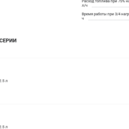
Расход топлива при 75% н
л/ч
Время работы при 3/4 нагр
ч
 СЕРИИ
2.5
л
2.5
л