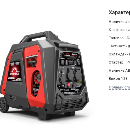
Характе
Наличие ак
Класс защит
Топливо : Б
Тактность д
Охлаждение
Стартер : Р
Наличие АВР
Выход 12В :
Полный сп