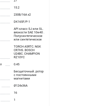
27
15.2
230В/16А x2
DK165F/P-1
API класс SJ или SL.
вязкости SAE 10w40 .
Полусинтетическое
или синтетическое
TORCH A5RTC. NGK
CR7HS. BOSCH
U24BC. CHAMPION
RZ10YC
 л
0.45
Бесщеточный. ротор
с постоянными
магнитами
Ø124x36A
16
1