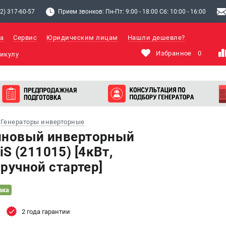
2) 317-60-57
Прием звонков: Пн-Пт: 9:00 - 18:00 Сб: 10:00 - 16:00
а
Сервис
Юридическим лицам
Нашли дешевле?
Избранное
0
Генераторы инверторные
иновый инверторный
S (211015) [4кВт,
 ручной стартер]
вка
2 года гарантии