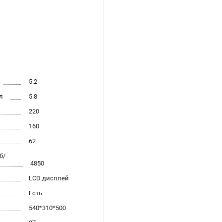
5.2
л
5.8
220
160
62
б/
4850
LCD дисплей
Есть
540*310*500