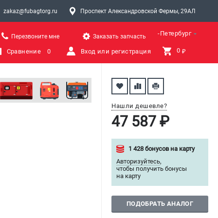
zakaz@fubagtorg.ru
Проспект Александровской Фермы, 29АЛ
Санкт-Петербург
Перезвоните мне
Заказать запчасть
0 
Сравнение
0
Вход или регистрация
₽
Нашли дешевле?
47 587 ₽
1 428 бонусов на карту
Авторизуйтесь
,
чтобы получить бонусы
на карту
ПОДОБРАТЬ АНАЛОГ