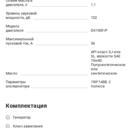
Объем масла в
двигателе, л
1.1
Уровень звуковой
мощности, дБ
102
Модель
двигателя
DK190F/P
Максимальный
пусковой ток, А
56
API класс SJ или
SL. вязкости SAE
10w40.
Полусинтетическое
или
Масло
синтетическое
Параметры
190*148B. 2
альтернатора
полюса
Комплектация
Генератор
Ключ зажигания