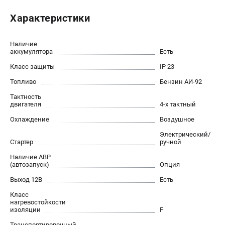
Сварочные полуавтоматы MIG/MAG
Характеристики
Сварочные аппараты TIG
Сварочные материалы
Наличие
аккумулятора
Есть
Класс защиты
IP 23
ТЕЛЕФОН (САНКТ-ПЕТЕРБУРГ)
+7 (812) 317-60-57
Топливо
Бензин АИ-92
Информация размещённая на сайте не является публичной
Тактность
офертой.
двигателя
4-х тактный
проспект Александровской Фермы, 29АЛ
Охлаждение
Воздушное
8 (812) 317-60-57
Электрический/
Режим работы колл-центра:
Стартер
ручной
пн-пт - с 9:00 до 18:00
сб - с 10:00 до 16:00
Наличие АВР
вс - выходной
(автозапуск)
Опция
ЗАКАЗ ЗАПЧАСТЕЙ
Выход 12В
Есть
+7 (8112) 59-10-67
Класс
zakaz@fubagtorg.ru
нагревостойкости
изоляции
F
Транспортировочный