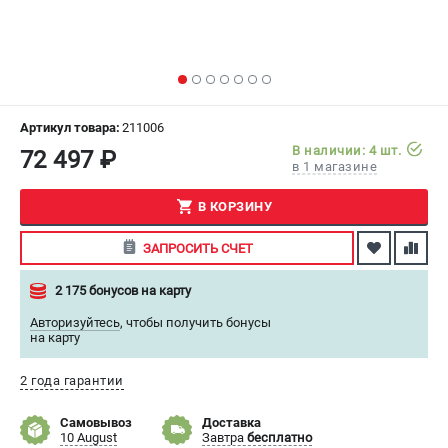
СРАВНЕНИЕ
(
0
)
ИЗБРАННОЕ
(
0
)
МАГАЗИНЫ
Артикул товара:
211006
В наличии: 4 шт.
72 497 ₽
в 1 магазине
СЕРВИС
В КОРЗИНУ
ПОДДЕРЖКА
ЗАПРОСИТЬ СЧЕТ
Сервисный центр
Как нас найти
2 175 бонусов на карту
Авторизуйтесь
,
чтобы получить бонусы
ИНФОРМАЦИЯ
на карту
Юридическая информация
2 года гарантии
О бренде
Пользовательское соглашение
Самовывоз
Доставка
10 August
Завтра
бесплатно
Способы оплаты