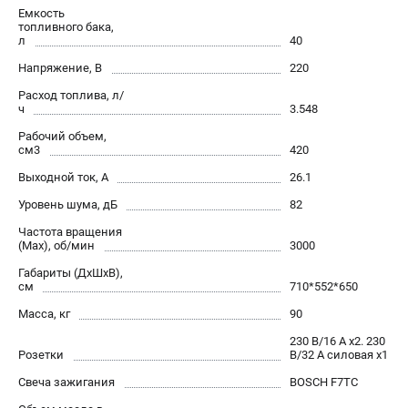
Емкость
топливного бака,
л
40
Напряжение, В
220
Расход топлива, л/
ч
3.548
Рабочий объем,
см3
420
Выходной ток, А
26.1
Уровень шума, дБ
82
Частота вращения
(Max), об/мин
3000
Габариты (ДхШхВ),
см
710*552*650
Масса, кг
90
230 В/16 А x2. 230
Розетки
В/32 А силовая x1
Свеча зажигания
BOSCH F7TC