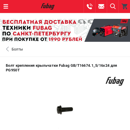
0 
₽
САНКТ-ПЕТЕРБУРГ
Болты
+7 (812) 317-60-57
- ЗАКАЗ ИЗДЕЛИЙ
+7 (8112) 59-10-67
- ЗАКАЗ ЗАПЧАСТЕЙ
Болт крепления крыльчатки Fubag GB/T16674.1_5/16x24 для
PG950T
ЗАКАЗАТЬ ЗАПЧАСТЬ
ВХОД ИЛИ РЕГИСТРАЦИЯ
КАТАЛОГ
АКЦИИ